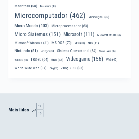
Macintosh
(58)
Mainframe
(36)
Microcomputador
(462)
Microdigital
(39)
Micro Mundo
(103)
Microprocessador
(63)
Micro Sistemas
(151)
Microsoft
(111)
Microsoft MS-DOS
(35)
MS-DOS
(70)
Microsoft Windows
(51)
MSX
(38)
NES
(41)
Nintendo
(81)
Sistema Operacional
(64)
Prológica
(34)
Steve Jobs
(35)
Videogame
(156)
TRS-80
(64)
Web
(47)
Unix
(42)
Telefone
(30)
World Wide Web
(54)
Zilog Z-80
(58)
Zilog
(32)
Mais lidos