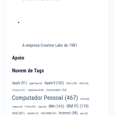
A empresa Creative Labs de 1981
Apoio
Nuvem de Tags
Apple II
(102)
Apple
(91)
Atari
(46)
Apple Clone
(33)
BASIC
(32)
Computador
(52)
Cinema
(41)
Commodore 64
(35)
Computador Pessoal
(467)
CP/M
(35)
IBM PC
(119)
IBM
(105)
Filme
(43)
Famicom
(32)
Geek
(35)
Internet
(98)
Intel
(81)
Intel 8088
(47)
Intel 8086
(31)
Linux
(32)