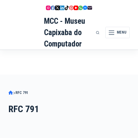
Pular
para
MCC - Museu
o
conteúdo
Capixaba do
MENU
Computador
RFC 791
RFC 791