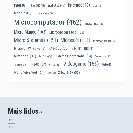
Internet
(98)
Intel
(81)
Intel 8088
(47)
Intel 8086
(31)
Linux
(32)
Macintosh
(58)
Mainframe
(36)
Microcomputador
(462)
Microdigital
(39)
Micro Mundo
(103)
Microprocessador
(63)
Micro Sistemas
(151)
Microsoft
(111)
Microsoft MS-DOS
(35)
MS-DOS
(70)
Microsoft Windows
(51)
MSX
(38)
NES
(41)
Nintendo
(81)
Sistema Operacional
(64)
Prológica
(34)
Steve Jobs
(35)
Videogame
(156)
TRS-80
(64)
Web
(47)
Unix
(42)
Telefone
(30)
World Wide Web
(54)
Zilog Z-80
(58)
Zilog
(32)
Mais lidos