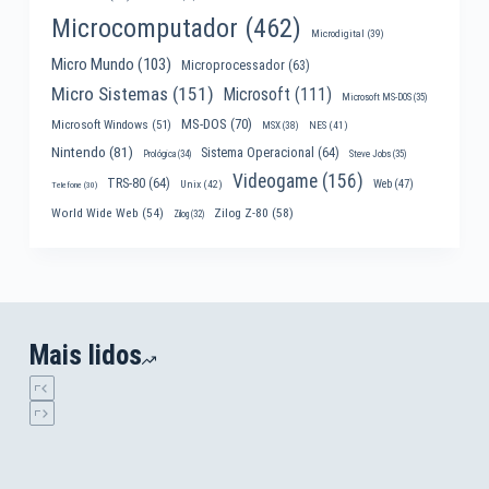
Microcomputador
(462)
Microdigital
(39)
Micro Mundo
(103)
Microprocessador
(63)
Micro Sistemas
(151)
Microsoft
(111)
Microsoft MS-DOS
(35)
MS-DOS
(70)
Microsoft Windows
(51)
MSX
(38)
NES
(41)
Nintendo
(81)
Sistema Operacional
(64)
Prológica
(34)
Steve Jobs
(35)
Videogame
(156)
TRS-80
(64)
Web
(47)
Unix
(42)
Telefone
(30)
World Wide Web
(54)
Zilog Z-80
(58)
Zilog
(32)
Mais lidos