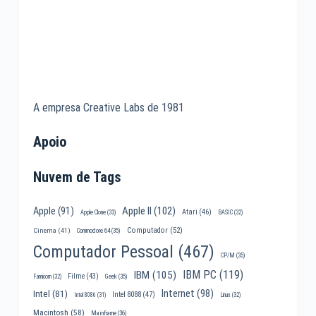
A empresa Creative Labs de 1981
Apoio
Nuvem de Tags
Apple II
(102)
Apple
(91)
Atari
(46)
Apple Clone
(33)
BASIC
(32)
Computador
(52)
Cinema
(41)
Commodore 64
(35)
Computador Pessoal
(467)
CP/M
(35)
IBM PC
(119)
IBM
(105)
Filme
(43)
Famicom
(32)
Geek
(35)
Internet
(98)
Intel
(81)
Intel 8088
(47)
Intel 8086
(31)
Linux
(32)
Macintosh
(58)
Mainframe
(36)