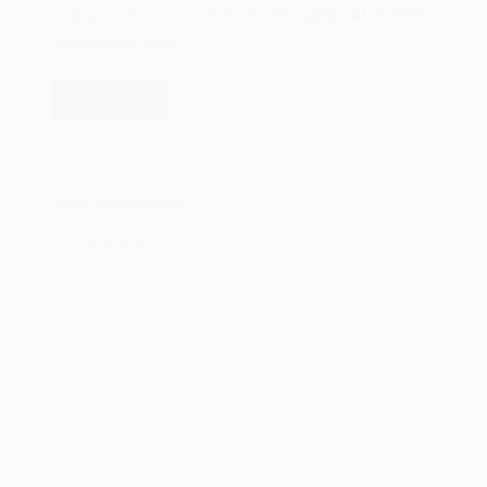
anunciava seu novo console de videogames Atari 7800.
Desenvolvido pela…
Leia mais
O
videogame
Atari
7800
Sega Mastersystem
de
1984
01/01/2021