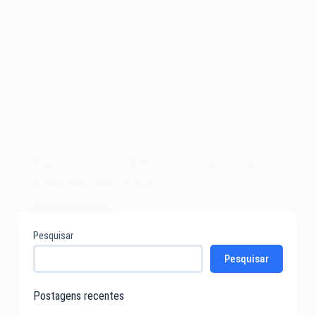
Sega Mastersystem. Ajude-nos a conseguir exemplares
e acessórios para o acervo.
Leia mais
Sega
Pesquisar
Mastersystem
Pesquisar
Postagens recentes