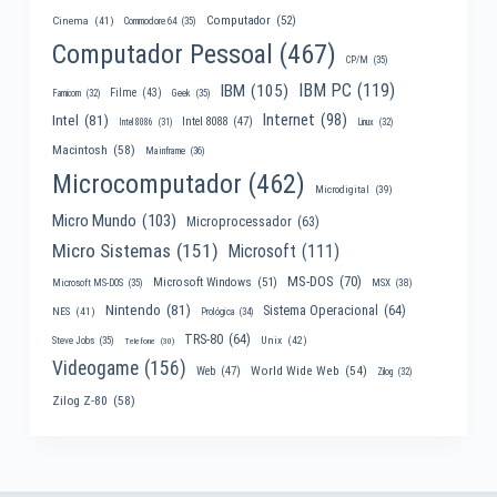
Computador
(52)
Cinema
(41)
Commodore 64
(35)
Computador Pessoal
(467)
CP/M
(35)
IBM PC
(119)
IBM
(105)
Filme
(43)
Famicom
(32)
Geek
(35)
Internet
(98)
Intel
(81)
Intel 8088
(47)
Intel 8086
(31)
Linux
(32)
Macintosh
(58)
Mainframe
(36)
Microcomputador
(462)
Microdigital
(39)
Micro Mundo
(103)
Microprocessador
(63)
Micro Sistemas
(151)
Microsoft
(111)
MS-DOS
(70)
Microsoft Windows
(51)
MSX
(38)
Microsoft MS-DOS
(35)
Nintendo
(81)
Sistema Operacional
(64)
NES
(41)
Prológica
(34)
TRS-80
(64)
Unix
(42)
Steve Jobs
(35)
Telefone
(30)
Videogame
(156)
World Wide Web
(54)
Web
(47)
Zilog
(32)
Zilog Z-80
(58)