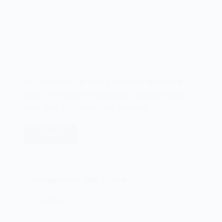
Em 6 de outubro de 1990, a fabricante japonesa de
games SEGA lançava seu primeiro console portátil, o
vídeo game SEGA Game Gear. O console…
Leia mais
O
videogame
SEGA
Game
O videogame Atari 7800 de 1984
Gear
de
21/05/2024
1990