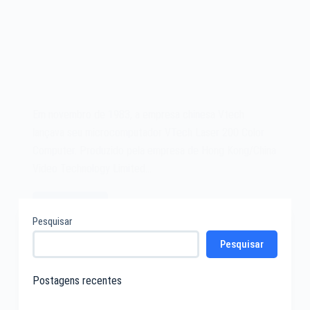
Em novembro de 1983, a empresa chinesa Vtech
lançava seu microcomputador VTech Laser 200 Color
Computer. Produzido pela empresa de Hong Kong/China
Video Technology Limited…
Leia mais
O
Pesquisar
microcomputador
Pesquisar
Vtech
Laser
200
Postagens recentes
de