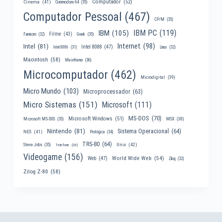
Computador
(52)
Cinema
(41)
Commodore 64
(35)
Computador Pessoal
(467)
CP/M
(35)
IBM PC
(119)
IBM
(105)
Filme
(43)
Famicom
(32)
Geek
(35)
Internet
(98)
Intel
(81)
Intel 8088
(47)
Intel 8086
(31)
Linux
(32)
Macintosh
(58)
Mainframe
(36)
Microcomputador
(462)
Microdigital
(39)
Micro Mundo
(103)
Microprocessador
(63)
Micro Sistemas
(151)
Microsoft
(111)
MS-DOS
(70)
Microsoft Windows
(51)
MSX
(38)
Microsoft MS-DOS
(35)
Nintendo
(81)
Sistema Operacional
(64)
NES
(41)
Prológica
(34)
TRS-80
(64)
Unix
(42)
Steve Jobs
(35)
Telefone
(30)
Videogame
(156)
World Wide Web
(54)
Web
(47)
Zilog
(32)
Zilog Z-80
(58)