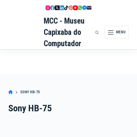
Pular
para
MCC - Museu
o
conteúdo
Capixaba do
MENU
Computador
SONY HB-75
Sony HB-75