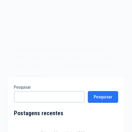
Em abril de 1984, a japonesa Sony lançava seu novo
modelo de microcomputador compatível com a linha
MSX, o Sony HB-75 HitBit. Desenvolvido pela japonesa…
Leia mais
O
Pesquisar
microcomputador
Pesquisar
MSX
Sony
HB-
Postagens recentes
75
HitBit