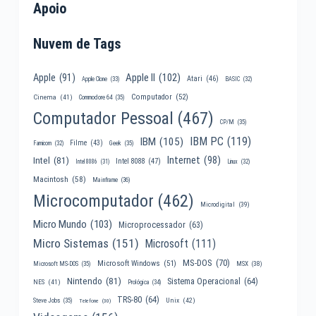
Apoio
Nuvem de Tags
Apple II
(102)
Apple
(91)
Atari
(46)
Apple Clone
(33)
BASIC
(32)
Computador
(52)
Cinema
(41)
Commodore 64
(35)
Computador Pessoal
(467)
CP/M
(35)
IBM PC
(119)
IBM
(105)
Filme
(43)
Famicom
(32)
Geek
(35)
Internet
(98)
Intel
(81)
Intel 8088
(47)
Intel 8086
(31)
Linux
(32)
Macintosh
(58)
Mainframe
(36)
Microcomputador
(462)
Microdigital
(39)
Micro Mundo
(103)
Microprocessador
(63)
Micro Sistemas
(151)
Microsoft
(111)
MS-DOS
(70)
Microsoft Windows
(51)
MSX
(38)
Microsoft MS-DOS
(35)
Nintendo
(81)
Sistema Operacional
(64)
NES
(41)
Prológica
(34)
TRS-80
(64)
Unix
(42)
Steve Jobs
(35)
Telefone
(30)