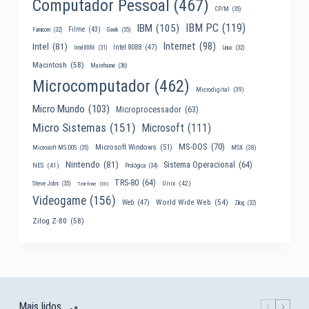
Computador Pessoal
(467)
CP/M
(35)
IBM PC
(119)
IBM
(105)
Filme
(43)
Famicom
(32)
Geek
(35)
Internet
(98)
Intel
(81)
Intel 8088
(47)
Intel 8086
(31)
Linux
(32)
Macintosh
(58)
Mainframe
(36)
Microcomputador
(462)
Microdigital
(39)
Micro Mundo
(103)
Microprocessador
(63)
Micro Sistemas
(151)
Microsoft
(111)
MS-DOS
(70)
Microsoft Windows
(51)
MSX
(38)
Microsoft MS-DOS
(35)
Nintendo
(81)
Sistema Operacional
(64)
NES
(41)
Prológica
(34)
TRS-80
(64)
Unix
(42)
Steve Jobs
(35)
Telefone
(30)
Videogame
(156)
World Wide Web
(54)
Web
(47)
Zilog
(32)
Zilog Z-80
(58)
Mais lidos