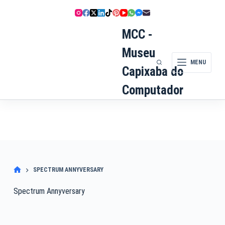
Pular
para
o
MCC -
conteúdo
Museu
MENU
Capixaba do
Computador
SPECTRUM ANNYVERSARY
Spectrum Annyversary