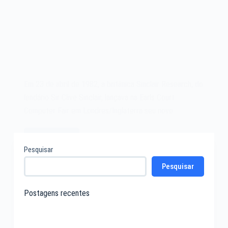
Em 23 de abril de 1982, a britânica Sinclair Research, do
lendário Sir Clive Sinclair, lançava na Earls Court
Computer Fair em Londres/Inglaterra seu novo…
Leia mais
O
Pesquisar
microcomputador
Pesquisar
Sinclair
ZX
Spectrum
Postagens recentes
de
1982