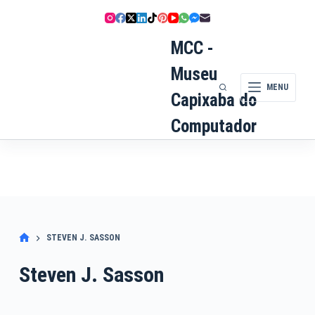
Pular
para
o
MCC -
conteúdo
Museu
MENU
Capixaba do
Computador
STEVEN J. SASSON
Steven J. Sasson