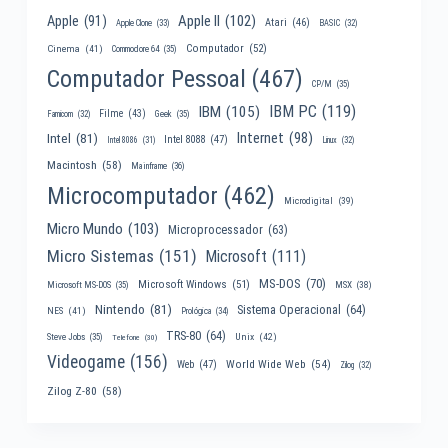
Apple II
(102)
Apple
(91)
Atari
(46)
Apple Clone
(33)
BASIC
(32)
Computador
(52)
Cinema
(41)
Commodore 64
(35)
Computador Pessoal
(467)
CP/M
(35)
IBM PC
(119)
IBM
(105)
Filme
(43)
Famicom
(32)
Geek
(35)
Internet
(98)
Intel
(81)
Intel 8088
(47)
Intel 8086
(31)
Linux
(32)
Macintosh
(58)
Mainframe
(36)
Microcomputador
(462)
Microdigital
(39)
Micro Mundo
(103)
Microprocessador
(63)
Micro Sistemas
(151)
Microsoft
(111)
MS-DOS
(70)
Microsoft Windows
(51)
MSX
(38)
Microsoft MS-DOS
(35)
Nintendo
(81)
Sistema Operacional
(64)
NES
(41)
Prológica
(34)
TRS-80
(64)
Unix
(42)
Steve Jobs
(35)
Telefone
(30)
Videogame
(156)
World Wide Web
(54)
Web
(47)
Zilog
(32)
Zilog Z-80
(58)