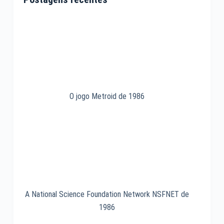
da
Kodak
de
1975
O jogo Metroid de 1986
A National Science Foundation Network NSFNET de
1986