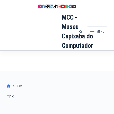
Pular
para
o
MCC -
conteúdo
Museu
MENU
Capixaba do
Computador
TDK
TDK