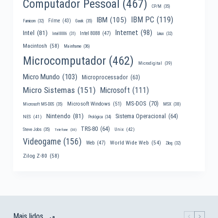
Computador Pessoal
(467)
CP/M
(35)
IBM PC
(119)
IBM
(105)
Filme
(43)
Famicom
(32)
Geek
(35)
Internet
(98)
Intel
(81)
Intel 8088
(47)
Intel 8086
(31)
Linux
(32)
Macintosh
(58)
Mainframe
(36)
Microcomputador
(462)
Microdigital
(39)
Micro Mundo
(103)
Microprocessador
(63)
Micro Sistemas
(151)
Microsoft
(111)
MS-DOS
(70)
Microsoft Windows
(51)
MSX
(38)
Microsoft MS-DOS
(35)
Nintendo
(81)
Sistema Operacional
(64)
NES
(41)
Prológica
(34)
TRS-80
(64)
Unix
(42)
Steve Jobs
(35)
Telefone
(30)
Videogame
(156)
World Wide Web
(54)
Web
(47)
Zilog
(32)
Zilog Z-80
(58)
Mais lidos