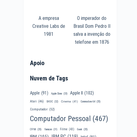
A empresa
O imperador do
Creative Labs de
Brasil Dom Pedro II
1981
salva a invenção do
telefone em 1876
Apoio
Nuvem de Tags
Apple II
(102)
Apple
(91)
Apple Clone
(33)
Atari
(46)
Cinema
(41)
BASIC
(32)
Commodore 64
(35)
Computador
(52)
Computador Pessoal
(467)
Filme
(43)
CP/M
(35)
Famicom
(31)
Geek
(35)
IBM PC
(119)
IBM
(105)
Intel
(81)