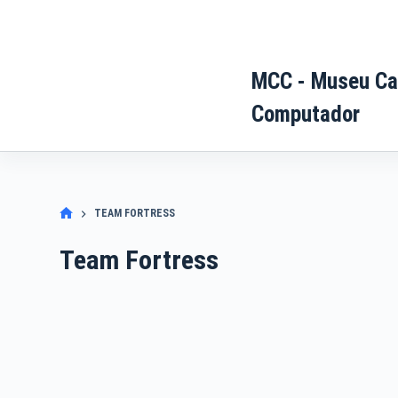
Pular
para
o
MCC - Museu Ca
conteúdo
Computador
TEAM FORTRESS
Team Fortress