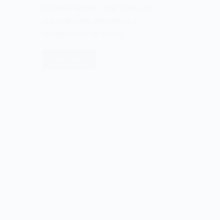
Software lançava o jogo Quake, um
dos títulos mais importantes e
revolucionários da história…
Leia mais
O
jogo
Quake
de
1996