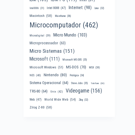
Internet
(98)
Intel 8088
(47)
Intel 8086
(31)
Linux
(32)
Macintosh
(58)
Mainframe
(36)
Microcomputador
(462)
Micro Mundo
(103)
Microdigital
(39)
Microprocessador
(63)
Micro Sistemas
(151)
Microsoft
(111)
Microsoft MS-DOS
(35)
MS-DOS
(70)
Microsoft Windows
(51)
MSX
(38)
Nintendo
(80)
NES
(40)
Prológica
(34)
Sistema Operacional
(64)
Steve Jobs
(35)
Telefone
(30)
Videogame
(156)
TRS-80
(64)
Unix
(42)
World Wide Web
(54)
Web
(47)
Zilog
(32)
Zilog Z-80
(58)