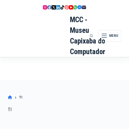
Pular
para
o
MCC -
conteúdo
Museu
MENU
Capixaba do
Computador
TI
TI