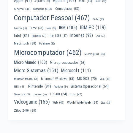
Apple II
(102)
Apple
(91)
Atari
(46)
Apple Clone
(33)
BASIC
(32)
Computador
(52)
Cinema
(41)
Commodore 64
(35)
Computador Pessoal
(467)
CP/M
(35)
IBM PC
(119)
IBM
(105)
Filme
(43)
Famicom
(32)
Geek
(35)
Internet
(98)
Intel
(81)
Intel 8088
(47)
Intel 8086
(31)
Linux
(32)
Macintosh
(58)
Mainframe
(36)
Microcomputador
(462)
Microdigital
(39)
Micro Mundo
(103)
Microprocessador
(63)
Micro Sistemas
(151)
Microsoft
(111)
MS-DOS
(70)
Microsoft Windows
(51)
MSX
(38)
Microsoft MS-DOS
(35)
Nintendo
(81)
Sistema Operacional
(64)
NES
(41)
Prológica
(34)
TRS-80
(64)
Unix
(42)
Steve Jobs
(35)
Telefone
(30)
Videogame
(156)
World Wide Web
(54)
Web
(47)
Zilog
(32)
Zilog Z-80
(58)