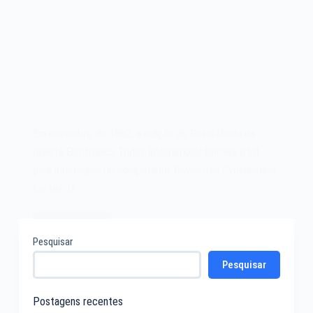
Em novembro de 1982, a edição do Reino Unido da
revista Electronics Today International lançava o kit
para montagem do computador Powertran Cybernetics
Cortex. O…
Leia mais
O
Pesquisar
microcomputador
Pesquisar
Powertran
Cybernetics
Cortex
Postagens recentes