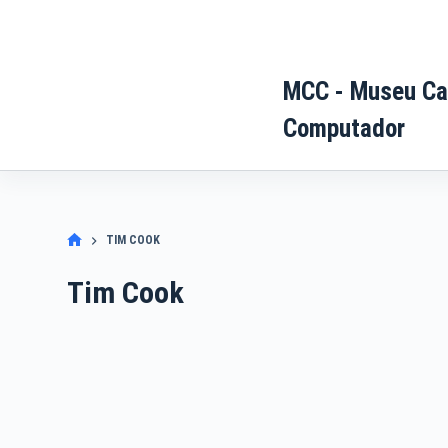
Pular
para
o
MCC - Museu Ca
conteúdo
Computador
TIM COOK
Tim Cook