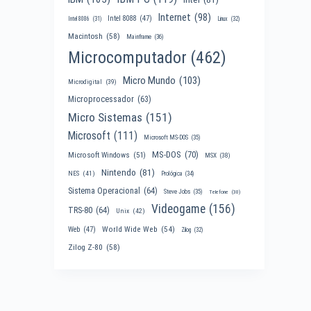
Internet
(98)
Intel 8088
(47)
Intel 8086
(31)
Linux
(32)
Macintosh
(58)
Mainframe
(36)
Microcomputador
(462)
Micro Mundo
(103)
Microdigital
(39)
Microprocessador
(63)
Micro Sistemas
(151)
Microsoft
(111)
Microsoft MS-DOS
(35)
MS-DOS
(70)
Microsoft Windows
(51)
MSX
(38)
Nintendo
(81)
NES
(41)
Prológica
(34)
Sistema Operacional
(64)
Steve Jobs
(35)
Telefone
(30)
Videogame
(156)
TRS-80
(64)
Unix
(42)
World Wide Web
(54)
Web
(47)
Zilog
(32)
Zilog Z-80
(58)