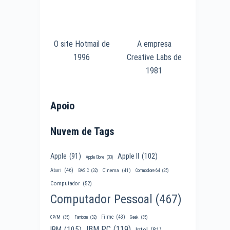
O site Hotmail de
A empresa
1996
Creative Labs de
1981
Apoio
Nuvem de Tags
Apple II
(102)
Apple
(91)
Apple Clone
(33)
Atari
(46)
Cinema
(41)
BASIC
(32)
Commodore 64
(35)
Computador
(52)
Computador Pessoal
(467)
Filme
(43)
CP/M
(35)
Famicom
(32)
Geek
(35)
IBM PC
(119)
IBM
(105)
Intel
(81)