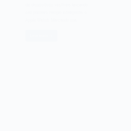
de dispositivos vestíveis lançando
seu primeiro relógio inteligente, o
Apple Watch. Marcando sua…
Leia mais
O
Apple
Watch
de
2015