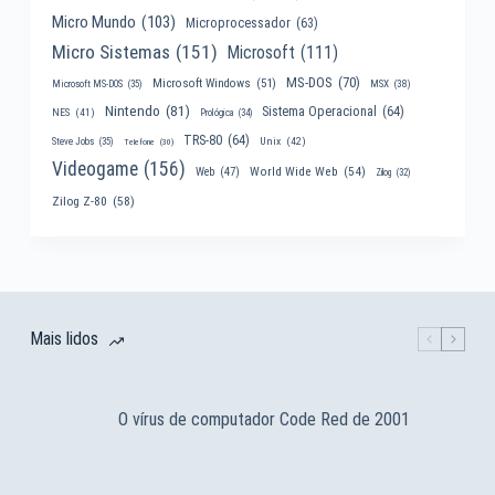
Micro Mundo
(103)
Microprocessador
(63)
Micro Sistemas
(151)
Microsoft
(111)
MS-DOS
(70)
Microsoft Windows
(51)
MSX
(38)
Microsoft MS-DOS
(35)
Nintendo
(81)
Sistema Operacional
(64)
NES
(41)
Prológica
(34)
TRS-80
(64)
Unix
(42)
Steve Jobs
(35)
Telefone
(30)
Videogame
(156)
World Wide Web
(54)
Web
(47)
Zilog
(32)
Zilog Z-80
(58)
Mais lidos
O vírus de computador Code Red de 2001