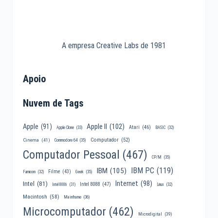
A empresa Creative Labs de 1981
Apoio
Nuvem de Tags
Apple II
(102)
Apple
(91)
Atari
(46)
Apple Clone
(33)
BASIC
(32)
Computador
(52)
Cinema
(41)
Commodore 64
(35)
Computador Pessoal
(467)
CP/M
(35)
IBM PC
(119)
IBM
(105)
Filme
(43)
Famicom
(32)
Geek
(35)
Internet
(98)
Intel
(81)
Intel 8088
(47)
Intel 8086
(31)
Linux
(32)
Macintosh
(58)
Mainframe
(36)
Microcomputador
(462)
Microdigital
(39)