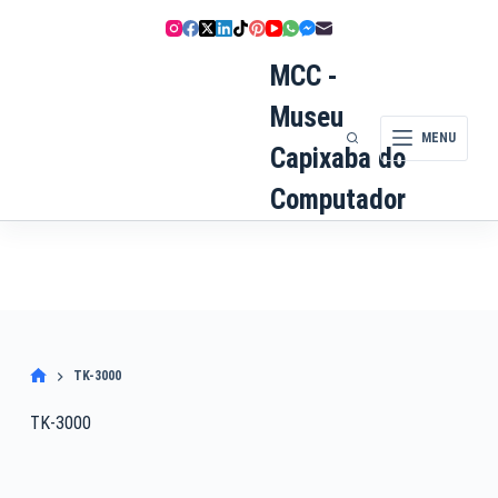
Pular
para
o
MCC -
conteúdo
Museu
MENU
Capixaba do
Computador
TK-3000
TK-3000