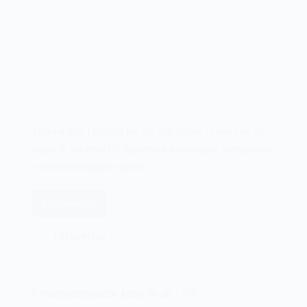
Microdigital TK-3000 IIe, um dos clones brasileiros do
Apple II nos anos 80. Ajude-nos a conseguir exemplares
e acessórios para o acervo.
Leia mais
Microdigital
TK-
2 COMENTÁRIOS
3000
IIe
–
8
O microcomputador Apple IIe de 1983