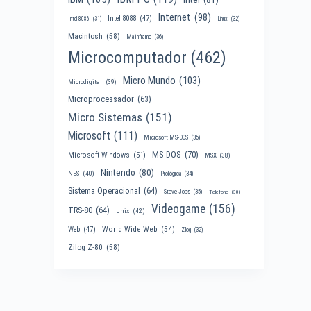
Internet
(98)
Intel 8088
(47)
Intel 8086
(31)
Linux
(32)
Macintosh
(58)
Mainframe
(36)
Microcomputador
(462)
Micro Mundo
(103)
Microdigital
(39)
Microprocessador
(63)
Micro Sistemas
(151)
Microsoft
(111)
Microsoft MS-DOS
(35)
MS-DOS
(70)
Microsoft Windows
(51)
MSX
(38)
Nintendo
(80)
NES
(40)
Prológica
(34)
Sistema Operacional
(64)
Steve Jobs
(35)
Telefone
(30)
Videogame
(156)
TRS-80
(64)
Unix
(42)
World Wide Web
(54)
Web
(47)
Zilog
(32)
Zilog Z-80
(58)