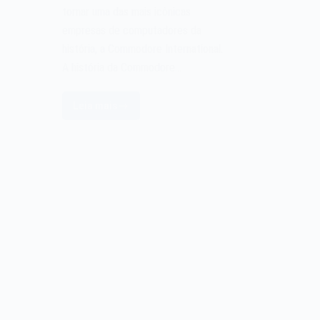
tornar uma das mais icônicas
empresas de computadores da
história, a Commodore International.
A história da Commodore…
Leia mais
A
empresa
Commodore
International
de
1954