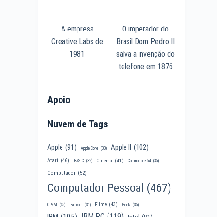
A empresa
O imperador do
Creative Labs de
Brasil Dom Pedro II
1981
salva a invenção do
telefone em 1876
Apoio
Nuvem de Tags
Apple II
(102)
Apple
(91)
Apple Clone
(33)
Atari
(46)
Cinema
(41)
BASIC
(32)
Commodore 64
(35)
Computador
(52)
Computador Pessoal
(467)
Filme
(43)
CP/M
(35)
Famicom
(31)
Geek
(35)
IBM PC
(119)
IBM
(105)
Intel
(81)