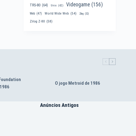
Videogame
(156)
TRS-80
(64)
Unix
(42)
World Wide Web
(54)
Web
(47)
Zilog
(32)
Zilog Z-80
(58)
 Foundation
O jogo Metroid de 1986
 1986
Anúncios Antigos