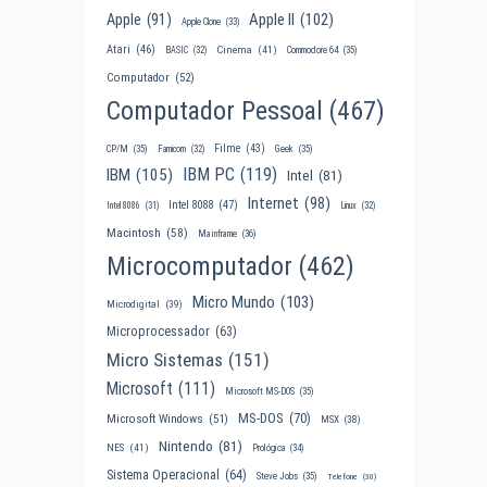
Apple II
(102)
Apple
(91)
Apple Clone
(33)
Atari
(46)
Cinema
(41)
BASIC
(32)
Commodore 64
(35)
Computador
(52)
Computador Pessoal
(467)
Filme
(43)
CP/M
(35)
Famicom
(32)
Geek
(35)
IBM PC
(119)
IBM
(105)
Intel
(81)
Internet
(98)
Intel 8088
(47)
Intel 8086
(31)
Linux
(32)
Macintosh
(58)
Mainframe
(36)
Microcomputador
(462)
Micro Mundo
(103)
Microdigital
(39)
Microprocessador
(63)
Micro Sistemas
(151)
Microsoft
(111)
Microsoft MS-DOS
(35)
MS-DOS
(70)
Microsoft Windows
(51)
MSX
(38)
Nintendo
(81)
NES
(41)
Prológica
(34)
Sistema Operacional
(64)
Steve Jobs
(35)
Telefone
(30)