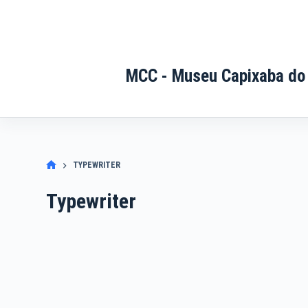
Pular
para
o
conteúdo
MCC - Museu Capixaba do
TYPEWRITER
Typewriter