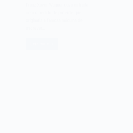
Franz Xaver Wagner dava entrada
com o pedido de patente que
originaria a famosa máquina de
escrever…
Leia mais
A
máquina
de
escrever
Underwood
de
1893