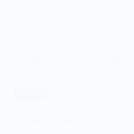
Em 23 de junho de 1986, o American National Standards
Institute aprovava o padrão de interface de discos
Small Computer System Interface – SCSI, uma…
Leia mais
O
padrão
Small
Computer
O disco óptico HD-ROM de 1998
System
Interface
02/02/2023