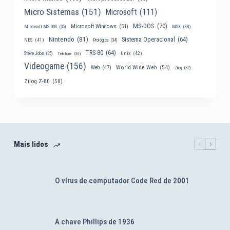
Micro Sistemas
(151)
Microsoft
(111)
MS-DOS
(70)
Microsoft Windows
(51)
MSX
(38)
Microsoft MS-DOS
(35)
Nintendo
(81)
Sistema Operacional
(64)
NES
(41)
Prológica
(34)
TRS-80
(64)
Unix
(42)
Steve Jobs
(35)
Telefone
(30)
Videogame
(156)
World Wide Web
(54)
Web
(47)
Zilog
(32)
Zilog Z-80
(58)
Mais lidos
O vírus de computador Code Red de 2001
A chave Phillips de 1936