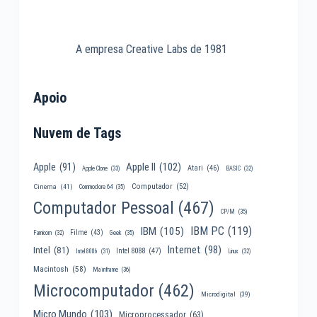
A empresa Creative Labs de 1981
Apoio
Nuvem de Tags
Apple II
(102)
Apple
(91)
Atari
(46)
Apple Clone
(33)
BASIC
(32)
Computador
(52)
Cinema
(41)
Commodore 64
(35)
Computador Pessoal
(467)
CP/M
(35)
IBM PC
(119)
IBM
(105)
Filme
(43)
Famicom
(32)
Geek
(35)
Internet
(98)
Intel
(81)
Intel 8088
(47)
Intel 8086
(31)
Linux
(32)
Macintosh
(58)
Mainframe
(36)
Microcomputador
(462)
Microdigital
(39)
Micro Mundo
(103)
Microprocessador
(63)