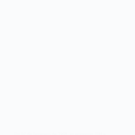
SCSI
de
1986
Em 02 de fevereiro de 1998, as empresas IBM e