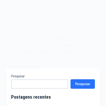
Lançado em 26 de outubro de 1984, o filme
Exterminador do Futuro – The Terminator, do premiado
diretor canadense James Francis Cameron, é um
clássico…
Leia mais
Filme
Pesquisar
Exterminador
Pesquisar
do
Futuro
–
Postagens recentes
The