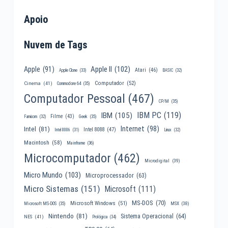
Apoio
Nuvem de Tags
Apple II
(102)
Apple
(91)
Atari
(46)
Apple Clone
(33)
BASIC
(32)
Computador
(52)
Cinema
(41)
Commodore 64
(35)
Computador Pessoal
(467)
CP/M
(35)
IBM PC
(119)
IBM
(105)
Filme
(43)
Famicom
(32)
Geek
(35)
Internet
(98)
Intel
(81)
Intel 8088
(47)
Intel 8086
(31)
Linux
(32)
Macintosh
(58)
Mainframe
(36)
Microcomputador
(462)
Microdigital
(39)
Micro Mundo
(103)
Microprocessador
(63)
Micro Sistemas
(151)
Microsoft
(111)
MS-DOS
(70)
Microsoft Windows
(51)
MSX
(38)
Microsoft MS-DOS
(35)
Nintendo
(81)
Sistema Operacional
(64)
NES
(41)
Prológica
(34)