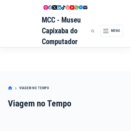
Pular
para
MCC - Museu
o
conteúdo
Capixaba do
MENU
Computador
VIAGEM NO TEMPO
Viagem no Tempo