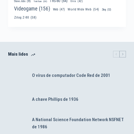
TRS-80
(64)
Unix
(42)
Steve Jobs
(35)
Telefone
(30)
Videogame
(156)
World Wide Web
(54)
Web
(47)
Zilog
(32)
Zilog Z-80
(58)
Mais lidos
O vírus de computador Code Red de 2001
A chave Phillips de 1936
A National Science Foundation Network NSFNET
de 1986