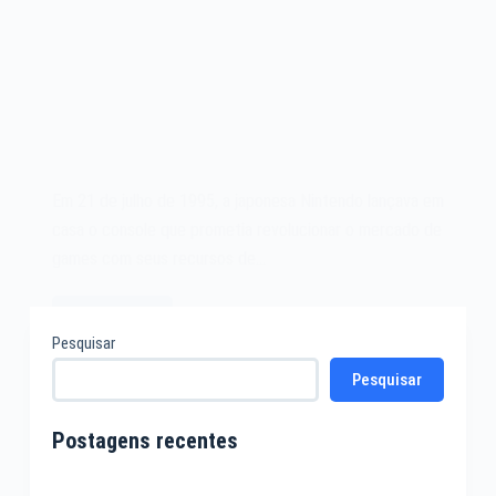
Em 21 de julho de 1995, a japonesa Nintendo lançava em
casa o console que prometia revolucionar o mercado de
games com seus recursos de…
Leia mais
O
Pesquisar
videogame
Pesquisar
Nintendo
Virtual
Boy
Postagens recentes
de
1995