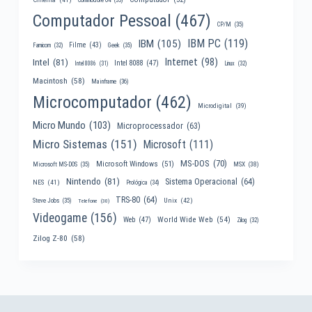
Computador Pessoal
(467)
CP/M
(35)
IBM PC
(119)
IBM
(105)
Filme
(43)
Famicom
(32)
Geek
(35)
Internet
(98)
Intel
(81)
Intel 8088
(47)
Intel 8086
(31)
Linux
(32)
Macintosh
(58)
Mainframe
(36)
Microcomputador
(462)
Microdigital
(39)
Micro Mundo
(103)
Microprocessador
(63)
Micro Sistemas
(151)
Microsoft
(111)
MS-DOS
(70)
Microsoft Windows
(51)
MSX
(38)
Microsoft MS-DOS
(35)
Nintendo
(81)
Sistema Operacional
(64)
NES
(41)
Prológica
(34)
TRS-80
(64)
Unix
(42)
Steve Jobs
(35)
Telefone
(30)
Videogame
(156)
World Wide Web
(54)
Web
(47)
Zilog
(32)
Zilog Z-80
(58)