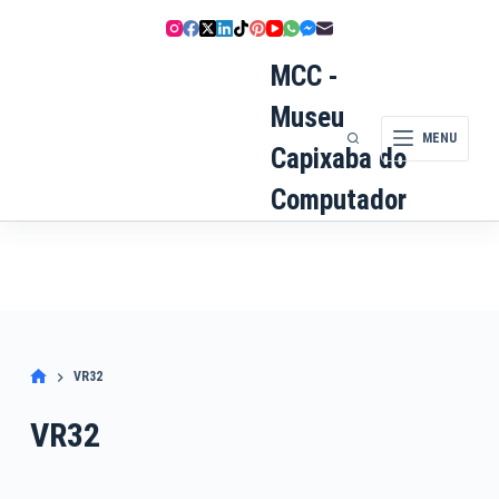
Pular
para
o
MCC -
conteúdo
Museu
MENU
Capixaba do
Computador
VR32
VR32