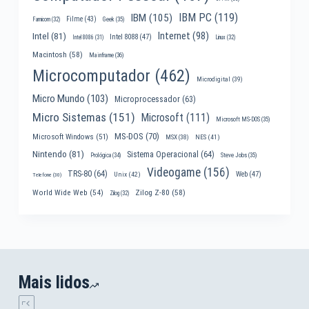
IBM PC
(119)
IBM
(105)
Filme
(43)
Famicom
(32)
Geek
(35)
Internet
(98)
Intel
(81)
Intel 8088
(47)
Intel 8086
(31)
Linux
(32)
Macintosh
(58)
Mainframe
(36)
Microcomputador
(462)
Microdigital
(39)
Micro Mundo
(103)
Microprocessador
(63)
Micro Sistemas
(151)
Microsoft
(111)
Microsoft MS-DOS
(35)
MS-DOS
(70)
Microsoft Windows
(51)
MSX
(38)
NES
(41)
Nintendo
(81)
Sistema Operacional
(64)
Prológica
(34)
Steve Jobs
(35)
Videogame
(156)
TRS-80
(64)
Web
(47)
Unix
(42)
Telefone
(30)
World Wide Web
(54)
Zilog Z-80
(58)
Zilog
(32)
Mais lidos