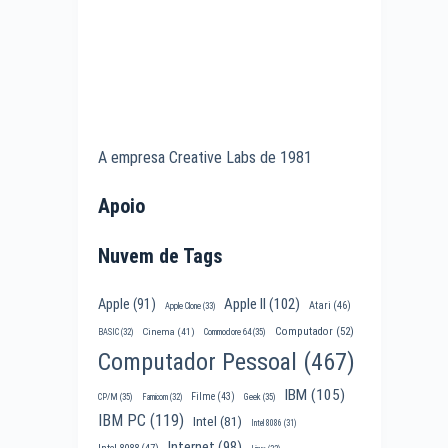
A empresa Creative Labs de 1981
Apoio
Nuvem de Tags
Apple II
(102)
Apple
(91)
Atari
(46)
Apple Clone
(33)
Computador
(52)
Cinema
(41)
BASIC
(32)
Commodore 64
(35)
Computador Pessoal
(467)
IBM
(105)
Filme
(43)
CP/M
(35)
Famicom
(32)
Geek
(35)
IBM PC
(119)
Intel
(81)
Intel 8086
(31)
Internet
(98)