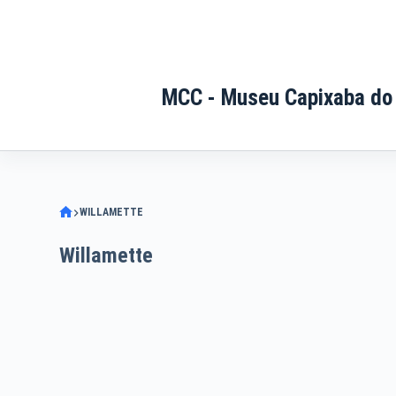
Pular
para
o
conteúdo
MCC - Museu Capixaba do
WILLAMETTE
Willamette