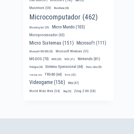
Intel 8088
(47)
Linux
(32)
Macintosh
(58)
Mainframe
(36)
Microcomputador
(462)
Micro Mundo
(103)
Microdigital
(39)
Microprocessador
(63)
Micro Sistemas
(151)
Microsoft
(111)
Microsoft Windows
(51)
Microsoft MS-DOS
(35)
Nintendo
(81)
MS-DOS
(70)
MSX
(38)
NES
(41)
Sistema Operacional
(64)
Prológica
(34)
Steve Jobs
(35)
TRS-80
(64)
Unix
(42)
Telefone
(30)
Videogame
(156)
Web
(47)
World Wide Web
(54)
Zilog Z-80
(58)
Zilog
(32)