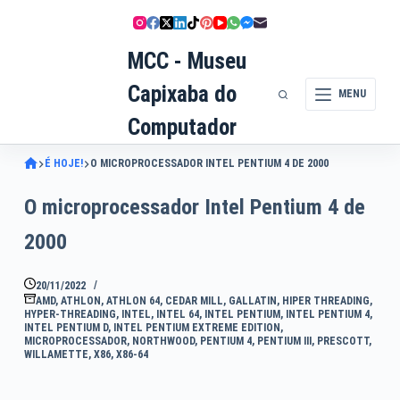
Pular
para
MCC - Museu
o
conteúdo
Capixaba do
MENU
Computador
É HOJE!
O MICROPROCESSADOR INTEL PENTIUM 4 DE 2000
O microprocessador Intel Pentium 4 de
2000
20/11/2022
AMD
,
ATHLON
,
ATHLON 64
,
CEDAR MILL
,
GALLATIN
,
HIPER THREADING
,
HYPER-THREADING
,
INTEL
,
INTEL 64
,
INTEL PENTIUM
,
INTEL PENTIUM 4
,
INTEL PENTIUM D
,
INTEL PENTIUM EXTREME EDITION
,
MICROPROCESSADOR
,
NORTHWOOD
,
PENTIUM 4
,
PENTIUM III
,
PRESCOTT
,
WILLAMETTE
,
X86
,
X86-64