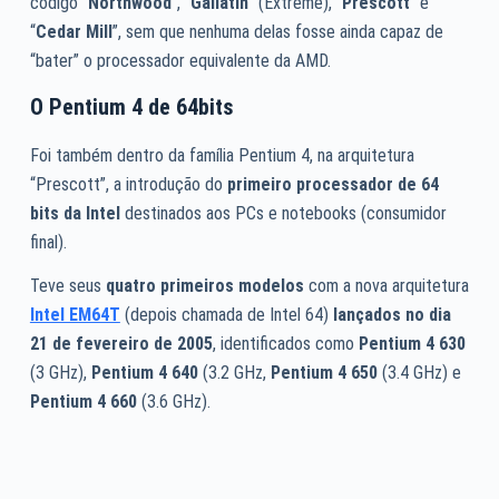
código “
Northwood
”, “
Gallatin
” (Extreme), “
Prescott
” e
“
Cedar Mill
”, sem que nenhuma delas fosse ainda capaz de
“bater” o processador equivalente da AMD.
O Pentium 4 de 64bits
Foi também dentro da família Pentium 4, na arquitetura
“Prescott”, a introdução do
primeiro processador de 64
bits da Intel
destinados aos PCs e notebooks (consumidor
final).
Teve seus
quatro primeiros modelos
com a nova arquitetura
Intel EM64T
(depois chamada de Intel 64)
lançados no dia
21 de fevereiro de 2005
, identificados como
Pentium 4 630
(3 GHz),
Pentium 4 640
(3.2 GHz,
Pentium 4 650
(3.4 GHz) e
Pentium 4 660
(3.6 GHz).