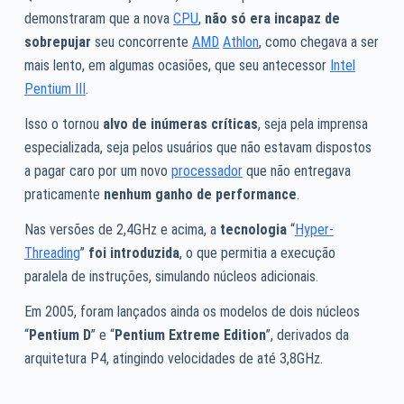
demonstraram que a nova
CPU
,
não só era incapaz de
sobrepujar
seu concorrente
AMD
Athlon
, como chegava a ser
mais lento, em algumas ocasiões, que seu antecessor
Intel
Pentium III
.
Isso o tornou
alvo de inúmeras críticas
, seja pela imprensa
especializada, seja pelos usuários que não estavam dispostos
a pagar caro por um novo
processador
que não entregava
praticamente
nenhum ganho de performance
.
Nas versões de 2,4GHz e acima, a
tecnologia
“
Hyper-
Threading
”
foi introduzida
, o que permitia a execução
paralela de instruções, simulando núcleos adicionais.
Em 2005, foram lançados ainda os modelos de dois núcleos
“
Pentium D
” e “
Pentium Extreme Edition
”, derivados da
arquitetura P4, atingindo velocidades de até 3,8GHz.