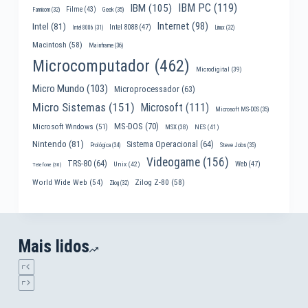
IBM PC
(119)
IBM
(105)
Filme
(43)
Famicom
(32)
Geek
(35)
Internet
(98)
Intel
(81)
Intel 8088
(47)
Intel 8086
(31)
Linux
(32)
Macintosh
(58)
Mainframe
(36)
Microcomputador
(462)
Microdigital
(39)
Micro Mundo
(103)
Microprocessador
(63)
Micro Sistemas
(151)
Microsoft
(111)
Microsoft MS-DOS
(35)
MS-DOS
(70)
Microsoft Windows
(51)
MSX
(38)
NES
(41)
Nintendo
(81)
Sistema Operacional
(64)
Prológica
(34)
Steve Jobs
(35)
Videogame
(156)
TRS-80
(64)
Web
(47)
Unix
(42)
Telefone
(30)
World Wide Web
(54)
Zilog Z-80
(58)
Zilog
(32)
Mais lidos