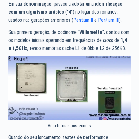
Em sua
denominação
, passou a adotar uma
identificação
com um algarismo arábico
(”4”) no lugar dos romanos,
usados nas gerações anteriores (
Pentium II
e
Pentium III
).
Sua primeira geração, de codinome “
Willamette
”, contou com
os modelos iniciais operando em frequências de
clock
de
1,4
e 1,5GHz
, tendo memórias cache L1 de 8kb e L2 de 256KB.
Arquiteturas posteriores
Quando do seu lançamento, testes de performance