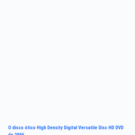
O disco ótico High Density Digital Versatile Disc HD DVD
de 2006