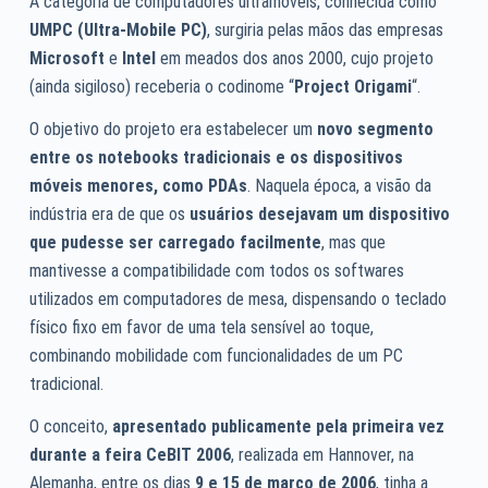
A categoria de computadores ultramóveis, conhecida como
UMPC (Ultra-Mobile PC)
, surgiria pelas mãos das empresas
Microsoft
e
Intel
em meados dos anos 2000, cujo projeto
(ainda sigiloso) receberia o codinome “
Project Origami
“.
O objetivo do projeto era estabelecer um
novo segmento
entre os notebooks tradicionais e os dispositivos
móveis menores, como PDAs
. Naquela época, a visão da
indústria era de que os
usuários desejavam um dispositivo
que pudesse ser carregado facilmente
, mas que
mantivesse a compatibilidade com todos os softwares
utilizados em computadores de mesa, dispensando o teclado
físico fixo em favor de uma tela sensível ao toque,
combinando mobilidade com funcionalidades de um PC
tradicional.
O conceito,
apresentado publicamente pela primeira vez
durante a feira CeBIT 2006
, realizada em Hannover, na
Alemanha, entre os dias
9 e 15 de março de 2006
, tinha a