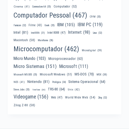
Computador
(52)
Cinema
(41)
Commodore 64
(35)
Computador Pessoal
(467)
CP/M
(35)
IBM PC
(119)
IBM
(105)
Filme
(43)
Famicom
(32)
Geek
(35)
Internet
(98)
Intel
(81)
Intel 8088
(47)
Intel 8086
(31)
Linux
(32)
Macintosh
(58)
Mainframe
(36)
Microcomputador
(462)
Microdigital
(39)
Micro Mundo
(103)
Microprocessador
(63)
Micro Sistemas
(151)
Microsoft
(111)
MS-DOS
(70)
Microsoft Windows
(51)
MSX
(38)
Microsoft MS-DOS
(35)
Nintendo
(81)
Sistema Operacional
(64)
NES
(41)
Prológica
(34)
TRS-80
(64)
Unix
(42)
Steve Jobs
(35)
Telefone
(30)
Videogame
(156)
World Wide Web
(54)
Web
(47)
Zilog
(32)
Zilog Z-80
(58)