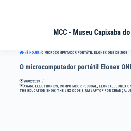
Pular
para
o
conteúdo
MCC - Museu Capixaba do
É HOJE!
O MICROCOMPUTADOR PORTÁTIL ELONEX ONE DE 2008
O microcomputador portátil Elonex ON
28/02/2023
AWARE ELECTRONICS
,
COMPUTADOR PESSOAL
,
ELONEX
,
ELONEX O
THE EDUCATION SHOW
,
THE LNX CODE 8
,
UM LAPTOP POR CRIANÇA
,
U