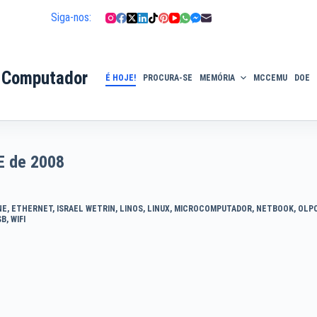
Siga-nos:
 Computador
É HOJE!
PROCURA-SE
MEMÓRIA
MCCEMU
DOE
E de 2008
NE
,
ETHERNET
,
ISRAEL WETRIN
,
LINOS
,
LINUX
,
MICROCOMPUTADOR
,
NETBOOK
,
OLP
SB
,
WIFI