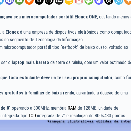
ançava seu
microcomputador portátil Elonex ONE
, custando menos
n
, a
Elonex
é uma empresa de dispositivos eletrônicos como computado
ços no segmento de Tecnologia da Informação.
um microcomputador portátil tipo “
netbook
” de baixo custo, voltado ao
a ser o
laptop mais barato
da terra da rainha, com um valor estimado d
e que todo estudante deveria ter seu próprio computador
, como fo
 gratuitos à famílias de baixa renda
, garantindo a doação de uma
de 8
” operando a 300MHz, memória
RAM
de 128MB, unidade de
a integrada tipo
LCD
integrada de 7” e resolução de 800×480 pontos.