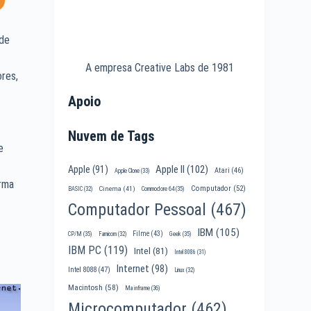
 de
A empresa Creative Labs de 1981
res,
Apoio
Nuvem de Tags
e
Apple II
(102)
Apple
(91)
Atari
(46)
Apple Clone
(33)
rma
Computador
(52)
Cinema
(41)
BASIC
(32)
Commodore 64
(35)
Computador Pessoal
(467)
IBM
(105)
Filme
(43)
CP/M
(35)
Famicom
(32)
Geek
(35)
IBM PC
(119)
Intel
(81)
Intel 8086
(31)
Internet
(98)
Intel 8088
(47)
Linux
(32)
Macintosh
(58)
Mainframe
(36)
Microcomputador
(462)