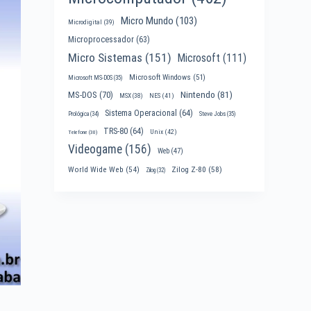
Micro Mundo
(103)
Microdigital
(39)
Microprocessador
(63)
Micro Sistemas
(151)
Microsoft
(111)
Microsoft Windows
(51)
Microsoft MS-DOS
(35)
Nintendo
(81)
MS-DOS
(70)
MSX
(38)
NES
(41)
Sistema Operacional
(64)
Prológica
(34)
Steve Jobs
(35)
TRS-80
(64)
Unix
(42)
Telefone
(30)
Videogame
(156)
Web
(47)
World Wide Web
(54)
Zilog Z-80
(58)
Zilog
(32)