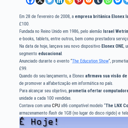
Em 28 de fevereiro de 2008, a
empresa britânica Elonex l
£100.
Fundada no Reino Unido em 1986, pelo alemão
Israel Wetri
e-books, tablets, entre outros, bem como prestadora servi
Na data de hoje, lançava seu novo dispositivo
Elonex ONE
, 
segmento
educacional
.
Anunciado durante o evento “
The Education Show
“, prometi
£99.
Quando do seu lançamento, a Elonex
afirmava sua visão d
de promover a alfabetização em informática no país.
Para alcançar seu objetivo,
prometia ofertar computadores
unidade a cada 100 vendidas.
Contava com uma
CPU
x86 compatível modelo “
The LNX Co
armazenamento
flash
de 1GB (no lugar do disco rígido) e tel