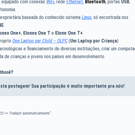
da equipado com conexão
WiFi
, rede
Ethernet
,
Bluetooth
, portas
USB
,
tonomia.
o proprietária baseada do conhecido sistema
Linux
, só encontrada nos
NE
.
lonex One+
,
Elonex One T
e
Elone One T+
.
projeto
One Laptop per Child – OLPC
(
Um Laptop por Criança
)
ecnológicas e financiamento de diversas instituições, criar um computa
ida de crianças e jovens nos países em desenvolvimento.
tbook
?
desta postagem
!
Sua participação é muito importante pra nós!
CC >> Traduzir automaticamente”.