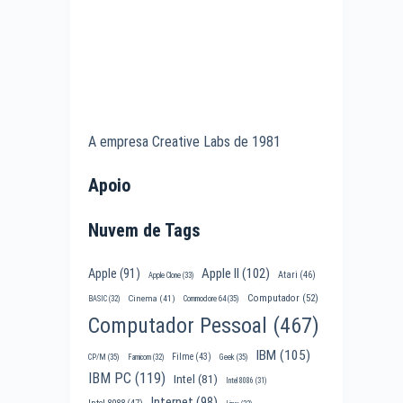
A empresa Creative Labs de 1981
Apoio
Nuvem de Tags
Apple II
(102)
Apple
(91)
Atari
(46)
Apple Clone
(33)
Computador
(52)
Cinema
(41)
BASIC
(32)
Commodore 64
(35)
Computador Pessoal
(467)
IBM
(105)
Filme
(43)
CP/M
(35)
Famicom
(32)
Geek
(35)
IBM PC
(119)
Intel
(81)
Intel 8086
(31)
Internet
(98)