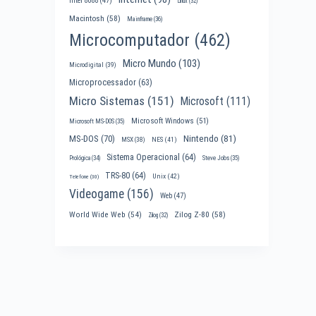
Intel 8088
(47)
Linux
(32)
Macintosh
(58)
Mainframe
(36)
Microcomputador
(462)
Micro Mundo
(103)
Microdigital
(39)
Microprocessador
(63)
Micro Sistemas
(151)
Microsoft
(111)
Microsoft Windows
(51)
Microsoft MS-DOS
(35)
Nintendo
(81)
MS-DOS
(70)
MSX
(38)
NES
(41)
Sistema Operacional
(64)
Prológica
(34)
Steve Jobs
(35)
TRS-80
(64)
Unix
(42)
Telefone
(30)
Videogame
(156)
Web
(47)
World Wide Web
(54)
Zilog Z-80
(58)
Zilog
(32)