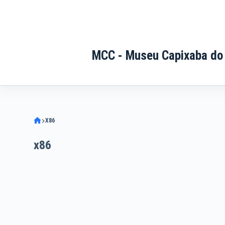
Pular
para
o
conteúdo
MCC - Museu Capixaba do
X86
x86