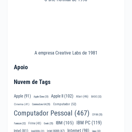
A empresa Creative Labs de 1981
Apoio
Nuvem de Tags
Apple II
(102)
Apple
(91)
Atari
(46)
Apple Clone
(33)
BASIC
(32)
Computador
(52)
Cinema
(41)
Commodore 64
(35)
Computador Pessoal
(467)
CP/M
(35)
IBM PC
(119)
IBM
(105)
Filme
(43)
Famicom
(32)
Geek
(35)
Internet
(98)
Intel
(81)
Intel 8088
(47)
Intel 8086
(31)
Linux
(32)