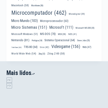
Macintosh
(58)
Mainframe
(36)
Microcomputador
(462)
Microdigital
(39)
Micro Mundo
(103)
Microprocessador
(63)
Micro Sistemas
(151)
Microsoft
(111)
Microsoft MS-DOS
(35)
MS-DOS
(70)
Microsoft Windows
(51)
MSX
(38)
NES
(41)
Nintendo
(81)
Sistema Operacional
(64)
Prológica
(34)
Steve Jobs
(35)
Videogame
(156)
TRS-80
(64)
Web
(47)
Unix
(42)
Telefone
(30)
World Wide Web
(54)
Zilog Z-80
(58)
Zilog
(32)
Mais lidos