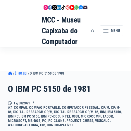
Pular
para
MCC - Museu
o
conteúdo
Capixaba do
MENU
Computador
É HOJE!
O IBM PC 5150 DE 1981
O IBM PC 5150 de 1981
12/08/2021
COMPAQ
,
COMPAQ PORTABLE
,
COMPUTADOR PESSOAL
,
CP/M
,
CP/M-
86
,
DIGITAL RESEARCH CP/M
,
DIGITAL RESEARCH CP/M-86
,
IBM
,
IBM 5150
,
IBM PC
,
IBM PC 5150
,
IBM PC-DOS
,
INTEL 8088
,
MICROCOMPUTADOR
,
MICROSOFT
,
MS-DOS
,
PC
,
PC CLONE
,
PROJECT CHESS
,
VISICALC
,
WALDORF-ASTORIA
,
X86
,
X86 COMPATÍVEL