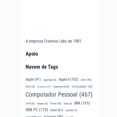
A empresa Creative Labs de 1981
Apoio
Nuvem de Tags
Apple II
(102)
Apple
(91)
Atari
(46)
Apple Clone
(33)
Computador
(52)
Cinema
(41)
BASIC
(32)
Commodore 64
(35)
Computador Pessoal
(467)
IBM
(105)
Filme
(43)
CP/M
(35)
Famicom
(32)
Geek
(35)
IBM PC
(119)
Intel
(81)
Intel 8086
(31)
Internet
(98)