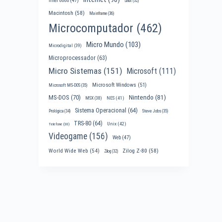
Intel 8088
(47)
Linux
(32)
Macintosh
(58)
Mainframe
(36)
Microcomputador
(462)
Micro Mundo
(103)
Microdigital
(39)
Microprocessador
(63)
Micro Sistemas
(151)
Microsoft
(111)
Microsoft Windows
(51)
Microsoft MS-DOS
(35)
Nintendo
(81)
MS-DOS
(70)
MSX
(38)
NES
(41)
Sistema Operacional
(64)
Prológica
(34)
Steve Jobs
(35)
TRS-80
(64)
Unix
(42)
Telefone
(30)
Videogame
(156)
Web
(47)
World Wide Web
(54)
Zilog Z-80
(58)
Zilog
(32)