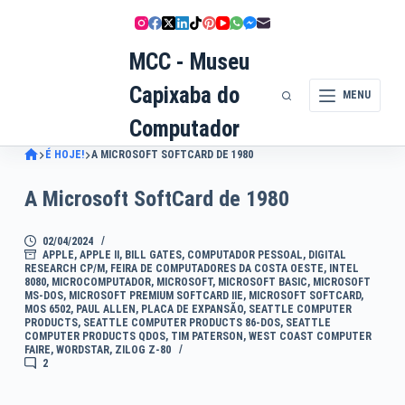
Pular
para
MCC - Museu
o
conteúdo
Capixaba do
MENU
Computador
É HOJE!
A MICROSOFT SOFTCARD DE 1980
A Microsoft SoftCard de 1980
02/04/2024
APPLE
,
APPLE II
,
BILL GATES
,
COMPUTADOR PESSOAL
,
DIGITAL
RESEARCH CP/M
,
FEIRA DE COMPUTADORES DA COSTA OESTE
,
INTEL
8080
,
MICROCOMPUTADOR
,
MICROSOFT
,
MICROSOFT BASIC
,
MICROSOFT
MS-DOS
,
MICROSOFT PREMIUM SOFTCARD IIE
,
MICROSOFT SOFTCARD
,
MOS 6502
,
PAUL ALLEN
,
PLACA DE EXPANSÃO
,
SEATTLE COMPUTER
PRODUCTS
,
SEATTLE COMPUTER PRODUCTS 86-DOS
,
SEATTLE
COMPUTER PRODUCTS QDOS
,
TIM PATERSON
,
WEST COAST COMPUTER
FAIRE
,
WORDSTAR
,
ZILOG Z-80
2