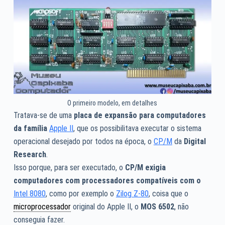
O primeiro modelo, em detalhes
Tratava-se de uma
placa de expansão para computadores
da família
Apple II
, que os possibilitava executar o sistema
operacional desejado por todos na época, o
CP/M
da
Digital
Research
.
Isso porque, para ser executado, o
CP/M exigia
computadores com processadores compatíveis com o
Intel 8080
, como por exemplo o
Zilog Z-80
, coisa que o
microprocessador
original do Apple II, o
MOS 6502
, não
conseguia fazer.