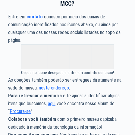
MCC?
Entre em
contato
conosco por meio dos canais de
comunicação identificados nos ícones abaixo, ou ainda por
quaisquer uma das nossas redes sociais listadas no topo da
página.
Clique no ícone desejado e entre em contato conosco!
As doações também poderão ser entregues diretamente na
sede do museu,
neste endereço
.
Para refrescar a memória
e te ajudar a identificar alguns
itens que buscamos,
aqui
você encontra nosso álbum de
“
Procura-se
” .
Colabore você também
com o primeiro museu capixaba
dedicado à memória da tecnologia da informação!
Doe seus itens sem uso
. Você ajuda a natureza e dá uma