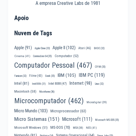
A empresa Creative Labs de 1981
Apoio
Nuvem de Tags
Apple II
(102)
Apple
(91)
Atari
(46)
Apple Clone
(33)
BASIC
(32)
Computador
(52)
Cinema
(41)
Commodore 64
(35)
Computador Pessoal
(467)
CP/M
(35)
IBM PC
(119)
IBM
(105)
Filme
(43)
Famicom
(32)
Geek
(35)
Internet
(98)
Intel
(81)
Intel 8088
(47)
Intel 8086
(31)
Linux
(32)
Macintosh
(58)
Mainframe
(36)
Microcomputador
(462)
Microdigital
(39)
Micro Mundo
(103)
Microprocessador
(63)
Micro Sistemas
(151)
Microsoft
(111)
Microsoft MS-DOS
(35)
MS-DOS
(70)
Microsoft Windows
(51)
MSX
(38)
NES
(41)
Nintendo
(81)
Sistema Operacional
(64)
Prológica
(34)
Steve Jobs
(35)