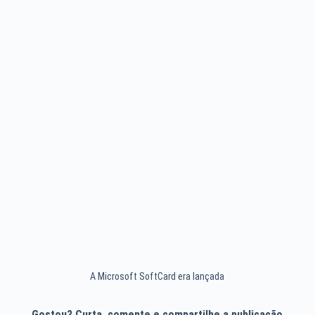
A Microsoft SoftCard era lançada
Gostou? Curta, comente e compartilhe a publicação