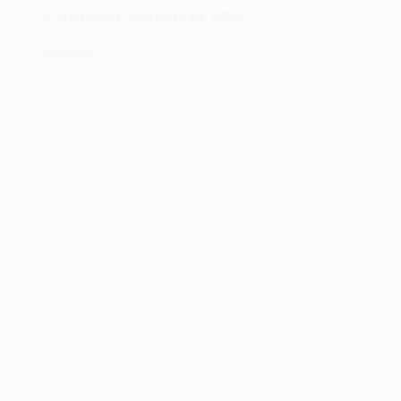
A Microsoft SoftCard de 1980
CP/M
de
02/04/2024
1974