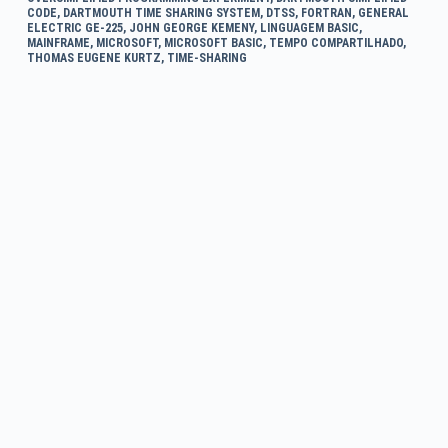
CODE
,
DARTMOUTH TIME SHARING SYSTEM
,
DTSS
,
FORTRAN
,
GENERAL
ELECTRIC GE-225
,
JOHN GEORGE KEMENY
,
LINGUAGEM BASIC
,
MAINFRAME
,
MICROSOFT
,
MICROSOFT BASIC
,
TEMPO COMPARTILHADO
,
THOMAS EUGENE KURTZ
,
TIME-SHARING