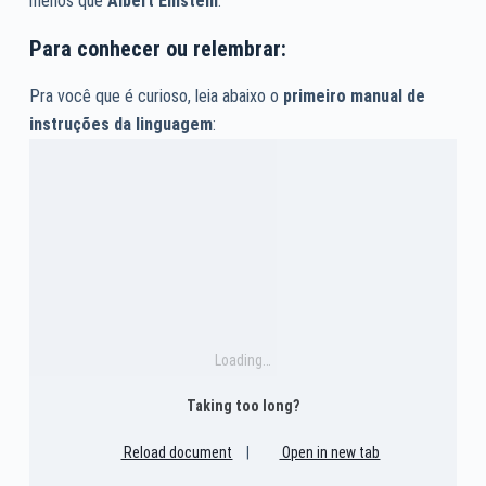
menos que
Albert Einstein
.
Para conhecer ou relembrar:
Pra você que é curioso, leia abaixo o
primeiro manual de
instruções da linguagem
:
Loading…
Taking too long?
Reload document
|
Open in new tab