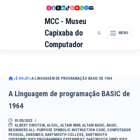
Pular
para
MCC - Museu
o
conteúdo
Capixaba do
MENU
Computador
É HOJE!
A LINGUAGEM DE PROGRAMAÇÃO BASIC DE 1964
A Linguagem de programação BASIC de
1964
01/05/2022
ALBERT EINSTEIN
,
ALGOL
,
ALTAIR 8800
,
ALTAIR BASIC
,
BASIC
,
BEGINNERS ALL-PURPOSE SYMBOLIC INSTRUCTION CODE
,
COMPUTADOR
PESSOAL
,
DARSIMCO
,
DARTMOUTH COLLEGE
,
DARTMOUTH
OVERSIMPLIFIED PROGRAMMING EXPERIMENT
,
DARTMOUTH SIMPLIFIED