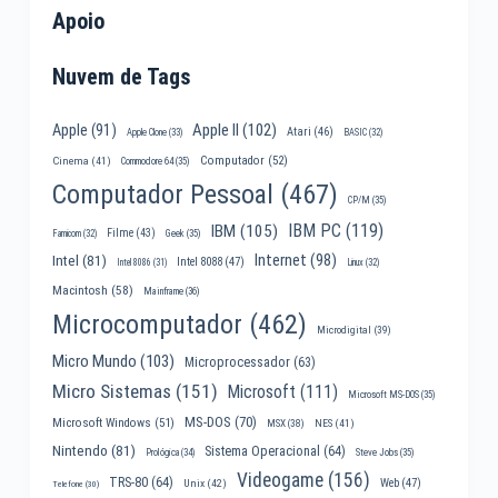
Apoio
Nuvem de Tags
Apple II
(102)
Apple
(91)
Atari
(46)
Apple Clone
(33)
BASIC
(32)
Computador
(52)
Cinema
(41)
Commodore 64
(35)
Computador Pessoal
(467)
CP/M
(35)
IBM PC
(119)
IBM
(105)
Filme
(43)
Famicom
(32)
Geek
(35)
Internet
(98)
Intel
(81)
Intel 8088
(47)
Intel 8086
(31)
Linux
(32)
Macintosh
(58)
Mainframe
(36)
Microcomputador
(462)
Microdigital
(39)
Micro Mundo
(103)
Microprocessador
(63)
Micro Sistemas
(151)
Microsoft
(111)
Microsoft MS-DOS
(35)
MS-DOS
(70)
Microsoft Windows
(51)
MSX
(38)
NES
(41)
Nintendo
(81)
Sistema Operacional
(64)
Prológica
(34)
Steve Jobs
(35)
Videogame
(156)
TRS-80
(64)
Web
(47)
Unix
(42)
Telefone
(30)