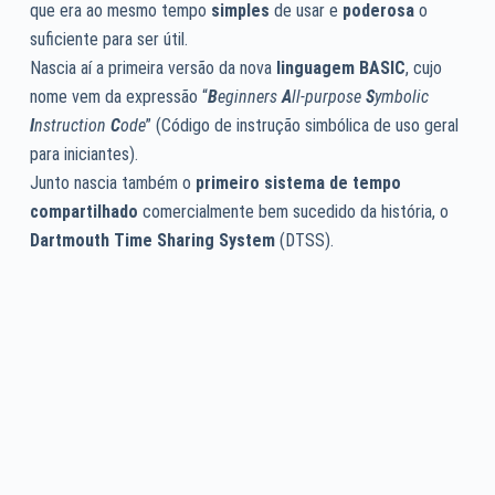
que era ao mesmo tempo
simples
de usar e
poderosa
o
suficiente para ser útil.
Nascia aí a primeira versão da nova
linguagem BASIC
, cujo
nome vem da expressão “
B
eginners
A
ll-purpose
S
ymbolic
I
nstruction
C
ode
” (Código de instrução simbólica de uso geral
para iniciantes).
Junto nascia também o
primeiro sistema de tempo
compartilhado
comercialmente bem sucedido da história, o
Dartmouth Time Sharing System
(DTSS).