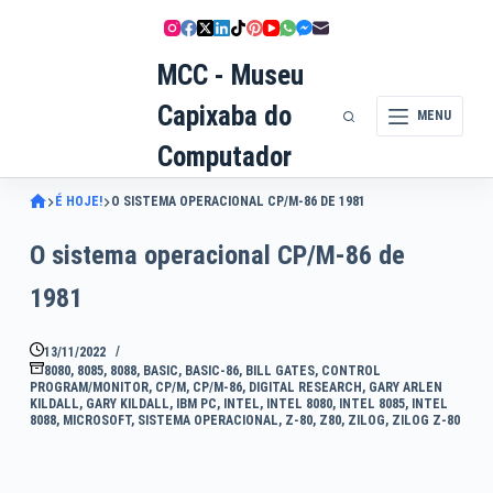
Pular
para
MCC - Museu
o
conteúdo
Capixaba do
MENU
Computador
É HOJE!
O SISTEMA OPERACIONAL CP/M-86 DE 1981
O sistema operacional CP/M-86 de
1981
13/11/2022
8080
,
8085
,
8088
,
BASIC
,
BASIC-86
,
BILL GATES
,
CONTROL
PROGRAM/MONITOR
,
CP/M
,
CP/M-86
,
DIGITAL RESEARCH
,
GARY ARLEN
KILDALL
,
GARY KILDALL
,
IBM PC
,
INTEL
,
INTEL 8080
,
INTEL 8085
,
INTEL
8088
,
MICROSOFT
,
SISTEMA OPERACIONAL
,
Z-80
,
Z80
,
ZILOG
,
ZILOG Z-80