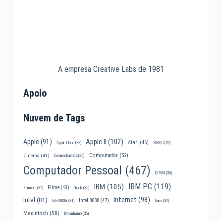
A empresa Creative Labs de 1981
Apoio
Nuvem de Tags
Apple II
(102)
Apple
(91)
Atari
(46)
Apple Clone
(33)
BASIC
(32)
Computador
(52)
Cinema
(41)
Commodore 64
(35)
Computador Pessoal
(467)
CP/M
(35)
IBM PC
(119)
IBM
(105)
Filme
(43)
Famicom
(32)
Geek
(35)
Internet
(98)
Intel
(81)
Intel 8088
(47)
Intel 8086
(31)
Linux
(32)
Macintosh
(58)
Mainframe
(36)