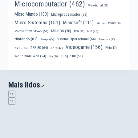
Microcomputador
(462)
Microdigital
(39)
Micro Mundo
(103)
Microprocessador
(63)
Micro Sistemas
(151)
Microsoft
(111)
Microsoft MS-DOS
(35)
MS-DOS
(70)
Microsoft Windows
(51)
MSX
(38)
NES
(41)
Nintendo
(81)
Sistema Operacional
(64)
Prológica
(34)
Steve Jobs
(35)
Videogame
(156)
TRS-80
(64)
Web
(47)
Unix
(42)
Telefone
(30)
World Wide Web
(54)
Zilog Z-80
(58)
Zilog
(32)
Mais lidos