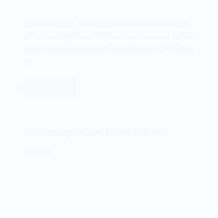
Em dezembro de 1982, a empresa norte-americana de
softwares Digital Research Inc anunciava a nova versão
do seu sistema operacional Digital Research CP/M plus,
ou…
Leia mais
O
sistema
operacional
Digital
O sistema operacional CP/M-86 de 1981
Research
CP/M
13/11/2022
plus
de
1982