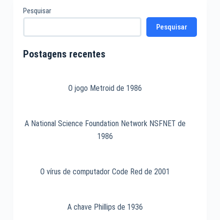
O
Pesquisar
sistema
Pesquisar
operacional
CP/M-
86
Postagens recentes
de
1981
O jogo Metroid de 1986
A National Science Foundation Network NSFNET de
1986
O vírus de computador Code Red de 2001
A chave Phillips de 1936