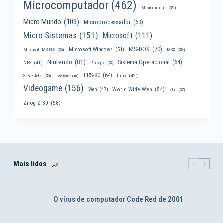
Microcomputador
(462)
Microdigital
(39)
Micro Mundo
(103)
Microprocessador
(63)
Micro Sistemas
(151)
Microsoft
(111)
MS-DOS
(70)
Microsoft Windows
(51)
MSX
(38)
Microsoft MS-DOS
(35)
Nintendo
(81)
Sistema Operacional
(64)
NES
(41)
Prológica
(34)
TRS-80
(64)
Unix
(42)
Steve Jobs
(35)
Telefone
(30)
Videogame
(156)
World Wide Web
(54)
Web
(47)
Zilog
(32)
Zilog Z-80
(58)
Mais lidos
O vírus de computador Code Red de 2001