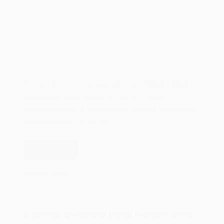
Em maio de 1974, o programador Gary Kildall, fundador
da empresa Digital Research, criava o Control
Program/Monitor, o revolucionário sistema operacional
Digital Research CP/M para…
Leia mais
O
sistema
3 COMENTÁRIOS
operacional
Digital
Research
O sistema operacional Digital Research CP/M
CP/M