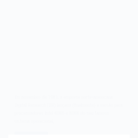
Em novembro de 1981, a empresa norte-americana
Digital Research (DR) lançava (finalmente) a versão para
processadores Intel 8086 e 8088 do seu famoso
sistema operacional,…
Leia mais