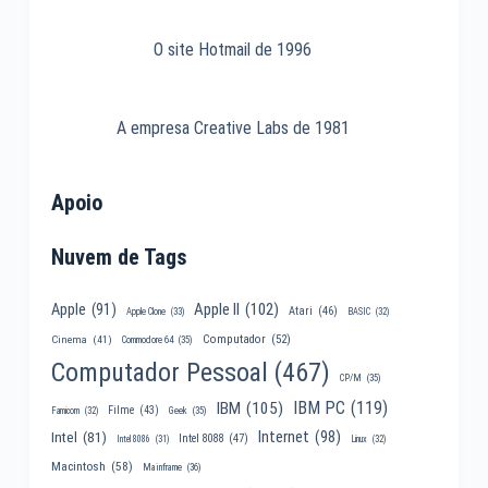
O site Hotmail de 1996
A empresa Creative Labs de 1981
Apoio
Nuvem de Tags
Apple II
(102)
Apple
(91)
Atari
(46)
Apple Clone
(33)
BASIC
(32)
Computador
(52)
Cinema
(41)
Commodore 64
(35)
Computador Pessoal
(467)
CP/M
(35)
IBM PC
(119)
IBM
(105)
Filme
(43)
Famicom
(32)
Geek
(35)
Internet
(98)
Intel
(81)
Intel 8088
(47)
Intel 8086
(31)
Linux
(32)
Macintosh
(58)
Mainframe
(36)