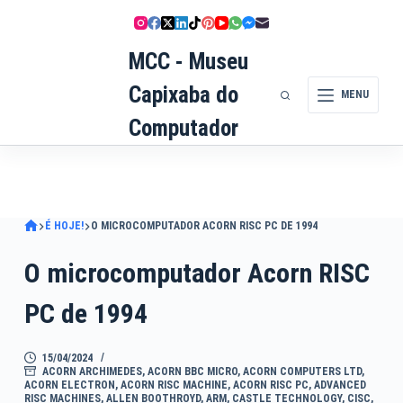
Pular
para
MCC - Museu
o
conteúdo
Capixaba do
MENU
Computador
É HOJE!
O MICROCOMPUTADOR ACORN RISC PC DE 1994
O microcomputador Acorn RISC
PC de 1994
15/04/2024
ACORN ARCHIMEDES
,
ACORN BBC MICRO
,
ACORN COMPUTERS LTD
,
ACORN ELECTRON
,
ACORN RISC MACHINE
,
ACORN RISC PC
,
ADVANCED
RISC MACHINES
,
ALLEN BOOTHROYD
,
ARM
,
CASTLE TECHNOLOGY
,
CISC
,