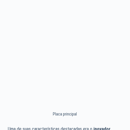
Placa principal
Uma de suas características destacadas era o
inovador