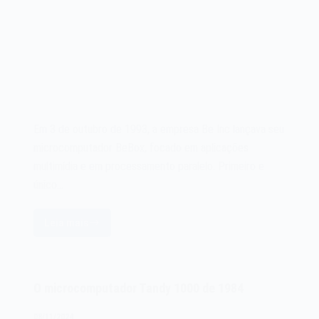
Em 3 de outubro de 1993, a empresa Be Inc lançava seu
microcomputador BeBox, focado em aplicações
multimídia e em processamento paralelo. Primeiro e
único…
Leia mais
O
microcomputador
BeBox
de
O microcomputador Tandy 1000 de 1984
1995
08/11/2024