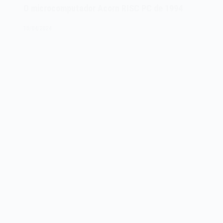
PC/AT
O microcomputador Acorn RISC PC de 1994
5170
de
15/04/2024
1984