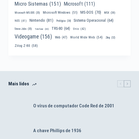
Micro Sistemas
(151)
Microsoft
(111)
MS-DOS
(70)
Microsoft Windows
(51)
MSX
(38)
Microsoft MS-DOS
(35)
Nintendo
(81)
Sistema Operacional
(64)
NES
(41)
Prológica
(34)
TRS-80
(64)
Unix
(42)
Steve Jobs
(35)
Telefone
(30)
Videogame
(156)
World Wide Web
(54)
Web
(47)
Zilog
(32)
Zilog Z-80
(58)
Mais lidos
O vírus de computador Code Red de 2001
A chave Phillips de 1936