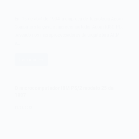
Em 15 de abril de 1994, a empresa de tecnologia Acorn
Computers lançava o microcomputador Acorn RISC PC,
baseado nos microprocessadores da arquitetura ARM
e…
Leia mais
O
microcomputador
Acorn
RISC
O microcomputador IBM PS/2 modelo 25 de
PC
1987
de
1994
11/08/2022