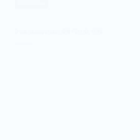
Leia mais
O
microcomputador
IBM
PS/2
O microcomputador IBM PS/1 de 1990
modelo
25
26/06/2022
de
1987