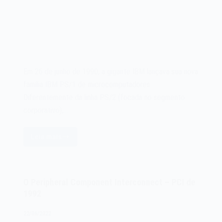
Em 26 de junho de 1990, a gigante IBM lançava sua nova
família IBM PS/1 de microcomputadores.
Diferentemente da linha PS/2 (focada no segmento
corporativo),…
Leia mais
O
microcomputador
IBM
PS/1
O Peripheral Component Interconnect – PCI de
de
1992
1990
22/06/2022