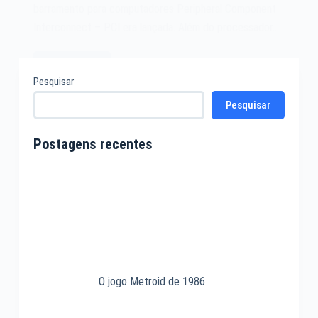
barramento para computadores Peripheral Component
Interconnect – PCI era lançada. Além do processador…
Leia mais
O
Pesquisar
Peripheral
Pesquisar
Component
Interconnect
–
Postagens recentes
PCI
de
1992
O jogo Metroid de 1986