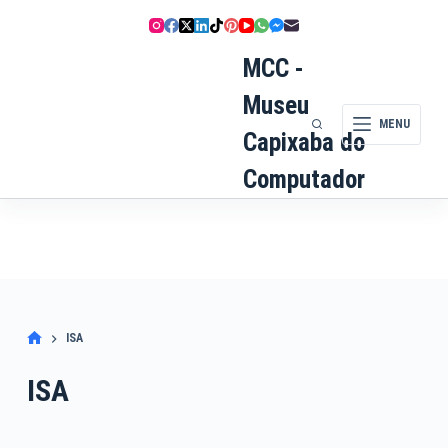
Pular
para
o
MCC -
conteúdo
Museu
MENU
Capixaba do
Computador
ISA
ISA