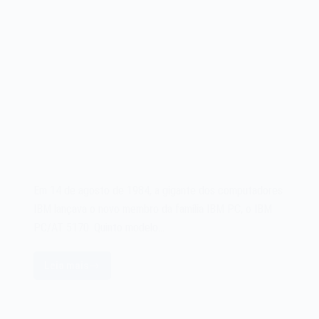
Em 14 de agosto de 1984, a gigante dos computadores
IBM lançava o novo membro da família IBM PC, o IBM
PC/AT 5170. Quinto modelo…
Leia mais
O
microcomputador
IBM