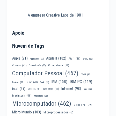
A empresa Creative Labs de 1981
Apoio
Nuvem de Tags
Apple II
(102)
Apple
(91)
Atari
(46)
Apple Clone
(33)
BASIC
(32)
Computador
(52)
Cinema
(41)
Commodore 64
(35)
Computador Pessoal
(467)
CP/M
(35)
IBM PC
(119)
IBM
(105)
Filme
(43)
Famicom
(32)
Geek
(35)
Internet
(98)
Intel
(81)
Intel 8088
(47)
Intel 8086
(31)
Linux
(32)
Macintosh
(58)
Mainframe
(36)
Microcomputador
(462)
Microdigital
(39)
Micro Mundo
(103)
Microprocessador
(63)