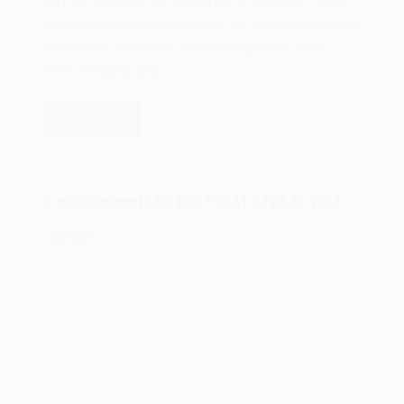
Em 8 de novembro de 1984, a norte-americana Tandy
Corporation lançava seu primeiro PC compatível voltado
ao mercado doméstico, o microcomputador Tandy
1000. Produzido pela…
Leia mais
O
microcomputador
Tandy
1000
O microcomputador IBM PC/AT 5170 de 1984
de
1984
14/08/2024