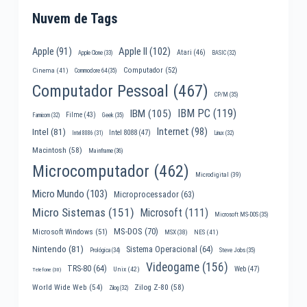
Nuvem de Tags
Apple II
(102)
Apple
(91)
Atari
(46)
Apple Clone
(33)
BASIC
(32)
Computador
(52)
Cinema
(41)
Commodore 64
(35)
Computador Pessoal
(467)
CP/M
(35)
IBM PC
(119)
IBM
(105)
Filme
(43)
Famicom
(32)
Geek
(35)
Internet
(98)
Intel
(81)
Intel 8088
(47)
Intel 8086
(31)
Linux
(32)
Macintosh
(58)
Mainframe
(36)
Microcomputador
(462)
Microdigital
(39)
Micro Mundo
(103)
Microprocessador
(63)
Micro Sistemas
(151)
Microsoft
(111)
Microsoft MS-DOS
(35)
MS-DOS
(70)
Microsoft Windows
(51)
MSX
(38)
NES
(41)
Nintendo
(81)
Sistema Operacional
(64)
Prológica
(34)
Steve Jobs
(35)
Videogame
(156)
TRS-80
(64)
Web
(47)
Unix
(42)
Telefone
(30)
World Wide Web
(54)
Zilog Z-80
(58)
Zilog
(32)