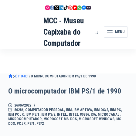
Pular
para
MCC - Museu
o
conteúdo
Capixaba do
MENU
Computador
É HOJE!
O MICROCOMPUTADOR IBM PS/1 DE 1990
O microcomputador IBM PS/1 de 1990
26/06/2022
80286
,
COMPUTADOR PESSOAL
,
IBM
,
IBM APTIVA
,
IBM OS/2
,
IBM PC
,
IBM PCJR
,
IBM PS/1
,
IBM PS/2
,
INTEL
,
INTEL 80286
,
ISA
,
MICROCANAL
,
MICROCOMPUTADOR
,
MICROSOFT MS-DOS
,
MICROSOFT WINDOWS
,
MS-
DOS
,
PCJR
,
PS/1
,
PS/2