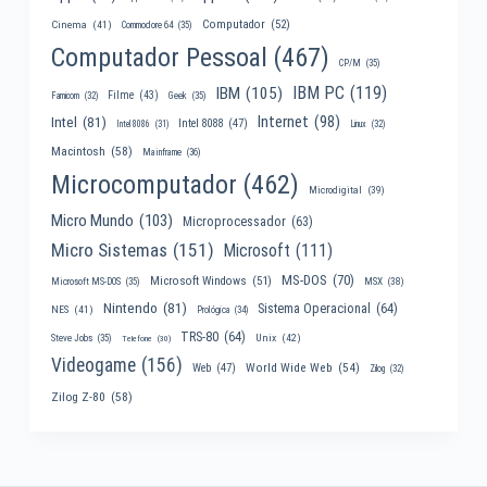
Computador
(52)
Cinema
(41)
Commodore 64
(35)
Computador Pessoal
(467)
CP/M
(35)
IBM PC
(119)
IBM
(105)
Filme
(43)
Famicom
(32)
Geek
(35)
Internet
(98)
Intel
(81)
Intel 8088
(47)
Intel 8086
(31)
Linux
(32)
Macintosh
(58)
Mainframe
(36)
Microcomputador
(462)
Microdigital
(39)
Micro Mundo
(103)
Microprocessador
(63)
Micro Sistemas
(151)
Microsoft
(111)
MS-DOS
(70)
Microsoft Windows
(51)
MSX
(38)
Microsoft MS-DOS
(35)
Nintendo
(81)
Sistema Operacional
(64)
NES
(41)
Prológica
(34)
TRS-80
(64)
Unix
(42)
Steve Jobs
(35)
Telefone
(30)
Videogame
(156)
World Wide Web
(54)
Web
(47)
Zilog
(32)
Zilog Z-80
(58)