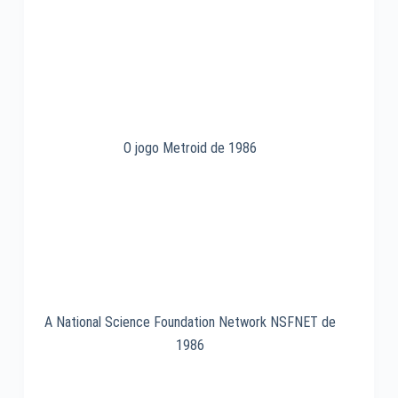
3.5
de
1994
O jogo Metroid de 1986
A National Science Foundation Network NSFNET de
1986