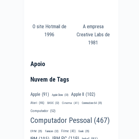
O site Hotmail de
A empresa
1996
Creative Labs de
1981
Apoio
Nuvem de Tags
Apple II
(102)
Apple
(91)
Apple Clone
(33)
Atari
(46)
Cinema
(41)
BASIC
(32)
Commodore 64
(35)
Computador
(52)
Computador Pessoal
(467)
Filme
(43)
CP/M
(35)
Famicom
(32)
Geek
(35)
IBM PC
(119)
IBM
(105)
Intel
(81)