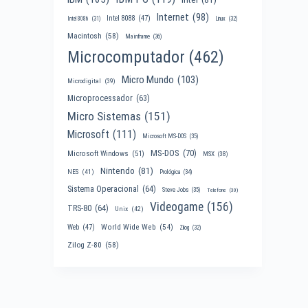
Internet
(98)
Intel 8088
(47)
Intel 8086
(31)
Linux
(32)
Macintosh
(58)
Mainframe
(36)
Microcomputador
(462)
Micro Mundo
(103)
Microdigital
(39)
Microprocessador
(63)
Micro Sistemas
(151)
Microsoft
(111)
Microsoft MS-DOS
(35)
MS-DOS
(70)
Microsoft Windows
(51)
MSX
(38)
Nintendo
(81)
NES
(41)
Prológica
(34)
Sistema Operacional
(64)
Steve Jobs
(35)
Telefone
(30)
Videogame
(156)
TRS-80
(64)
Unix
(42)
World Wide Web
(54)
Web
(47)
Zilog
(32)
Zilog Z-80
(58)