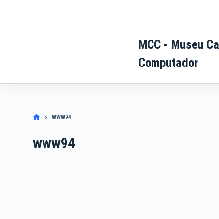
Pular
para
o
MCC - Museu Ca
conteúdo
Computador
WWW94
www94