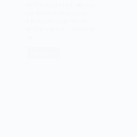
Em 25 de maio de 1994, tinha início
na cidade de Genebra, na Suíça, a
Primeira Conferência Internacional
da World-Wide Web, a “WWW94”. Em
um…
Leia mais
A
primeira
conferência
Internacional
da
World-
Wide
Web
de
1994