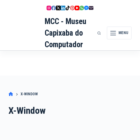
Pular
para
MCC - Museu
o
conteúdo
Capixaba do
MENU
Computador
X-WINDOW
X-Window