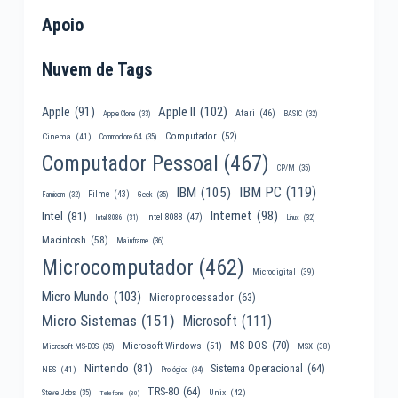
Apoio
Nuvem de Tags
Apple II
(102)
Apple
(91)
Atari
(46)
Apple Clone
(33)
BASIC
(32)
Computador
(52)
Cinema
(41)
Commodore 64
(35)
Computador Pessoal
(467)
CP/M
(35)
IBM PC
(119)
IBM
(105)
Filme
(43)
Famicom
(32)
Geek
(35)
Internet
(98)
Intel
(81)
Intel 8088
(47)
Intel 8086
(31)
Linux
(32)
Macintosh
(58)
Mainframe
(36)
Microcomputador
(462)
Microdigital
(39)
Micro Mundo
(103)
Microprocessador
(63)
Micro Sistemas
(151)
Microsoft
(111)
MS-DOS
(70)
Microsoft Windows
(51)
MSX
(38)
Microsoft MS-DOS
(35)
Nintendo
(81)
Sistema Operacional
(64)
NES
(41)
Prológica
(34)
TRS-80
(64)
Unix
(42)
Steve Jobs
(35)
Telefone
(30)