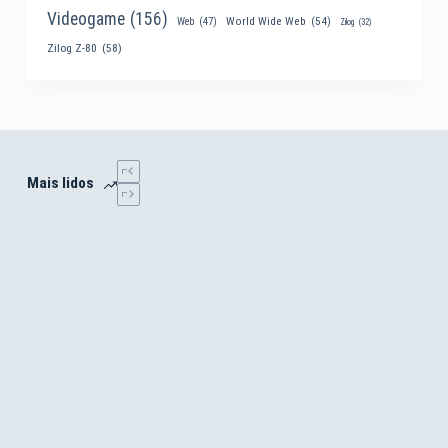
Videogame
(156)
World Wide Web
(54)
Web
(47)
Zilog
(32)
Zilog Z-80
(58)
Mais lidos