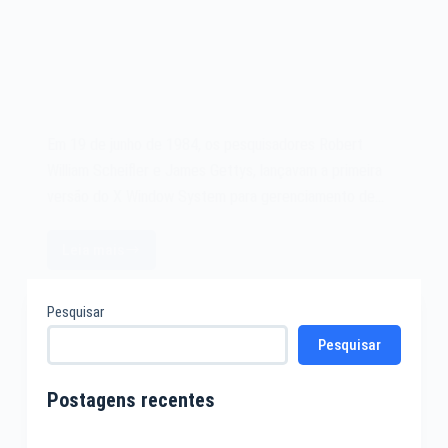
Em 19 de junho de 1984, os pesquisadores Robert
William Scheifler e James Gettys, lançavam a primeira
versão do X Window System para gerenciamento de…
Leia mais
O
X
2 COMENTÁRIOS
Window
Pesquisar
System
Pesquisar
de
1984
Postagens recentes