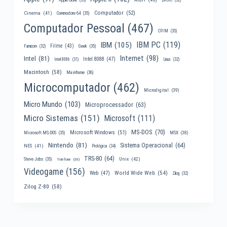
Computador
(52)
Cinema
(41)
Commodore 64
(35)
Computador Pessoal
(467)
CP/M
(35)
IBM PC
(119)
IBM
(105)
Filme
(43)
Famicom
(32)
Geek
(35)
Internet
(98)
Intel
(81)
Intel 8088
(47)
Intel 8086
(31)
Linux
(32)
Macintosh
(58)
Mainframe
(36)
Microcomputador
(462)
Microdigital
(39)
Micro Mundo
(103)
Microprocessador
(63)
Micro Sistemas
(151)
Microsoft
(111)
MS-DOS
(70)
Microsoft Windows
(51)
MSX
(38)
Microsoft MS-DOS
(35)
Nintendo
(81)
Sistema Operacional
(64)
NES
(41)
Prológica
(34)
TRS-80
(64)
Unix
(42)
Steve Jobs
(35)
Telefone
(30)
Videogame
(156)
World Wide Web
(54)
Web
(47)
Zilog
(32)
Zilog Z-80
(58)