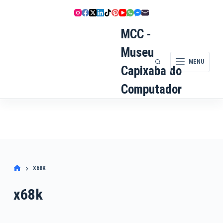
Pular
para
o
MCC -
conteúdo
Museu
MENU
Capixaba do
Computador
X68K
x68k