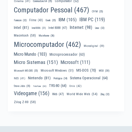
Computador
(52)
Cinema
(41)
Commodore 64
(35)
Computador Pessoal
(467)
CP/M
(35)
IBM PC
(119)
IBM
(105)
Filme
(43)
Famicom
(32)
Geek
(35)
Internet
(98)
Intel
(81)
Intel 8088
(47)
Intel 8086
(31)
Linux
(32)
Macintosh
(58)
Mainframe
(36)
Microcomputador
(462)
Microdigital
(39)
Micro Mundo
(103)
Microprocessador
(63)
Micro Sistemas
(151)
Microsoft
(111)
MS-DOS
(70)
Microsoft Windows
(51)
MSX
(38)
Microsoft MS-DOS
(35)
Nintendo
(81)
Sistema Operacional
(64)
NES
(41)
Prológica
(34)
TRS-80
(64)
Unix
(42)
Steve Jobs
(35)
Telefone
(30)
Videogame
(156)
World Wide Web
(54)
Web
(47)
Zilog
(32)
Zilog Z-80
(58)