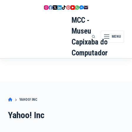
Pular
para
o
MCC -
conteúdo
Museu
MENU
Capixaba do
Computador
YAHOO! INC
Yahoo! Inc