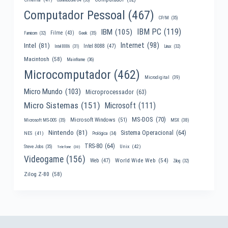
Computador Pessoal
(467)
CP/M
(35)
IBM PC
(119)
IBM
(105)
Filme
(43)
Famicom
(32)
Geek
(35)
Internet
(98)
Intel
(81)
Intel 8088
(47)
Intel 8086
(31)
Linux
(32)
Macintosh
(58)
Mainframe
(36)
Microcomputador
(462)
Microdigital
(39)
Micro Mundo
(103)
Microprocessador
(63)
Micro Sistemas
(151)
Microsoft
(111)
MS-DOS
(70)
Microsoft Windows
(51)
MSX
(38)
Microsoft MS-DOS
(35)
Nintendo
(81)
Sistema Operacional
(64)
NES
(41)
Prológica
(34)
TRS-80
(64)
Unix
(42)
Steve Jobs
(35)
Telefone
(30)
Videogame
(156)
World Wide Web
(54)
Web
(47)
Zilog
(32)
Zilog Z-80
(58)