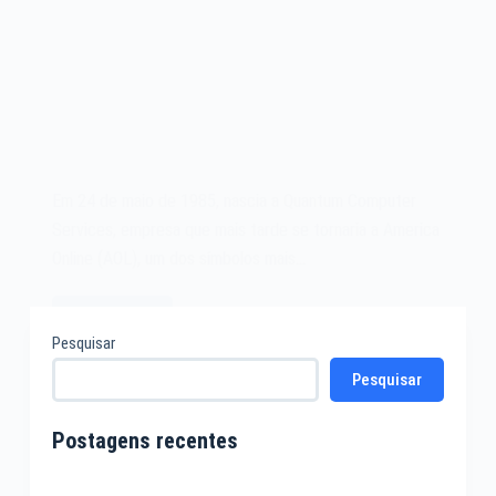
Em 24 de maio de 1985, nascia a Quantum Computer
Services, empresa que mais tarde se tornaria a America
Online (AOL), um dos símbolos mais…
Leia mais
A
Pesquisar
America
Pesquisar
Online
AOL
de
Postagens recentes
1985