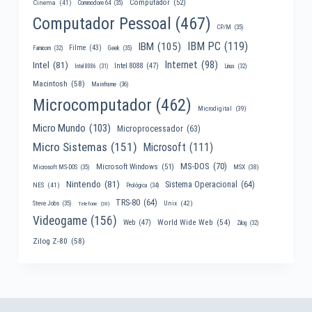
Computador
(52)
Cinema
(41)
Commodore 64
(35)
Computador Pessoal
(467)
CP/M
(35)
IBM PC
(119)
IBM
(105)
Filme
(43)
Famicom
(32)
Geek
(35)
Internet
(98)
Intel
(81)
Intel 8088
(47)
Intel 8086
(31)
Linux
(32)
Macintosh
(58)
Mainframe
(36)
Microcomputador
(462)
Microdigital
(39)
Micro Mundo
(103)
Microprocessador
(63)
Micro Sistemas
(151)
Microsoft
(111)
MS-DOS
(70)
Microsoft Windows
(51)
MSX
(38)
Microsoft MS-DOS
(35)
Nintendo
(81)
Sistema Operacional
(64)
NES
(41)
Prológica
(34)
TRS-80
(64)
Unix
(42)
Steve Jobs
(35)
Telefone
(30)
Videogame
(156)
World Wide Web
(54)
Web
(47)
Zilog
(32)
Zilog Z-80
(58)