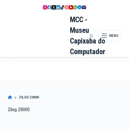
Pular
para
o
MCC -
conteúdo
Museu
MENU
Capixaba do
Computador
ZILOG Z8000
Zilog Z8000