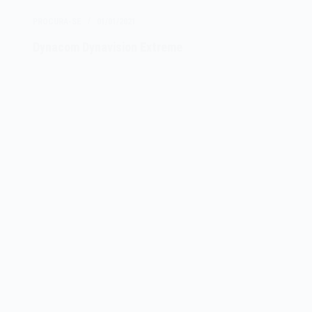
Cybergame
PROCURA-SE
01/01/2021
Dynacom Dynavision Extreme