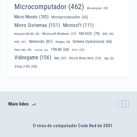
Microcomputador
(462)
Microdigital
(39)
Micro Mundo
(103)
Microprocessador
(63)
Micro Sistemas
(151)
Microsoft
(111)
MS-DOS
(70)
Microsoft Windows
(51)
MSX
(38)
Microsoft MS-DOS
(35)
Nintendo
(81)
Sistema Operacional
(64)
NES
(41)
Prológica
(34)
TRS-80
(64)
Unix
(42)
Steve Jobs
(35)
Telefone
(30)
Videogame
(156)
World Wide Web
(54)
Web
(47)
Zilog
(32)
Zilog Z-80
(58)
Mais lidos
O vírus de computador Code Red de 2001