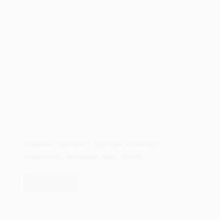
Dynacom Dynavision I. Ajude-nos a conseguir
exemplares e acessórios para o acervo.
Leia mais
Dynacom
Dynavision
I