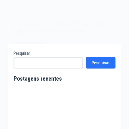
Dynacom Dynavision Wi Vision. Ajude-nos a conseguir
exemplares e acessórios para o acervo.
Leia mais
Dynacom
Pesquisar
Dynavision
Pesquisar
Wi
Vision
Postagens recentes