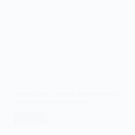
Dynacom Dynavision Cybergame. Ajude-nos a conseguir
exemplares e acessórios para o acervo.
Leia mais
Dynacom
Dynavision