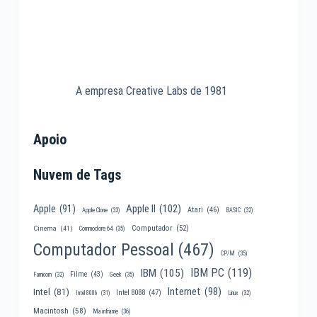
A empresa Creative Labs de 1981
Apoio
Nuvem de Tags
Apple II
(102)
Apple
(91)
Atari
(46)
Apple Clone
(33)
BASIC
(32)
Computador
(52)
Cinema
(41)
Commodore 64
(35)
Computador Pessoal
(467)
CP/M
(35)
IBM PC
(119)
IBM
(105)
Filme
(43)
Famicom
(32)
Geek
(35)
Internet
(98)
Intel
(81)
Intel 8088
(47)
Intel 8086
(31)
Linux
(32)
Macintosh
(58)
Mainframe
(36)