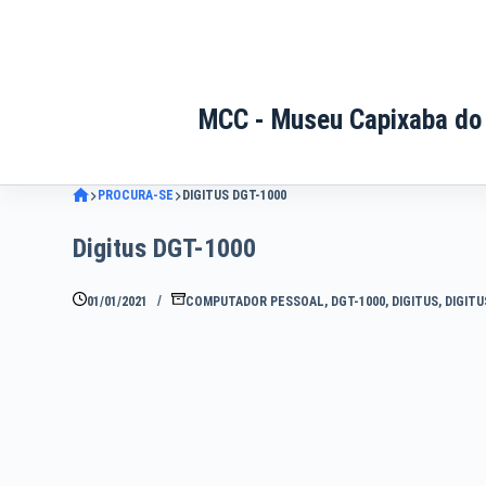
Pular
para
o
conteúdo
MCC - Museu Capixaba do
PROCURA-SE
DIGITUS DGT-1000
Digitus DGT-1000
01/01/2021
COMPUTADOR PESSOAL
,
DGT-1000
,
DIGITUS
,
DIGITU