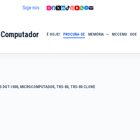
Siga-nos:
 Computador
É HOJE!
PROCURA-SE
MEMÓRIA
MCCEMU
DOE
S DGT-1000
,
MICROCOMPUTADOR
,
TRS-80
,
TRS-80 CLONE