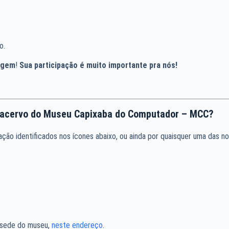
o.
tagem
!
Sua participação é muito importante pra nós!
o acervo do Museu Capixaba do Computador – MCC?
ão identificados nos ícones abaixo, ou ainda por quaisquer uma das n
 sede do museu,
neste endereço
.