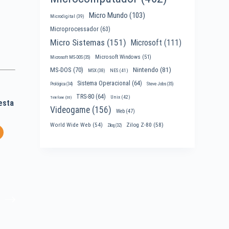
Micro Mundo
(103)
Microdigital
(39)
Microprocessador
(63)
Micro Sistemas
(151)
Microsoft
(111)
Microsoft Windows
(51)
Microsoft MS-DOS
(35)
Nintendo
(81)
MS-DOS
(70)
MSX
(38)
NES
(41)
Sistema Operacional
(64)
Prológica
(34)
Steve Jobs
(35)
TRS-80
(64)
Unix
(42)
Telefone
(30)
esta
Videogame
(156)
Web
(47)
World Wide Web
(54)
Zilog Z-80
(58)
Zilog
(32)