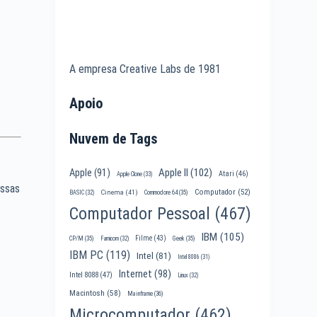
A empresa Creative Labs de 1981
Apoio
Nuvem de Tags
Apple II
(102)
Apple
(91)
Atari
(46)
Apple Clone
(33)
ossas
Computador
(52)
Cinema
(41)
BASIC
(32)
Commodore 64
(35)
Computador Pessoal
(467)
IBM
(105)
Filme
(43)
CP/M
(35)
Famicom
(32)
Geek
(35)
IBM PC
(119)
Intel
(81)
Intel 8086
(31)
Internet
(98)
Intel 8088
(47)
Linux
(32)
Macintosh
(58)
Mainframe
(36)
Microcomputador
(462)