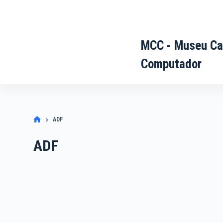
Pular
para
o
MCC - Museu Ca
conteúdo
Computador
ADF
ADF