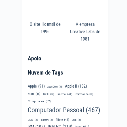
O site Hotmail de
A empresa
1996
Creative Labs de
1981
Apoio
Nuvem de Tags
Apple II
(102)
Apple
(91)
Apple Clone
(33)
Atari
(46)
Cinema
(41)
BASIC
(32)
Commodore 64
(35)
Computador
(52)
Computador Pessoal
(467)
Filme
(43)
CP/M
(35)
Famicom
(32)
Geek
(35)
IBM PC
(119)
IBM
(105)
Intel
(81)