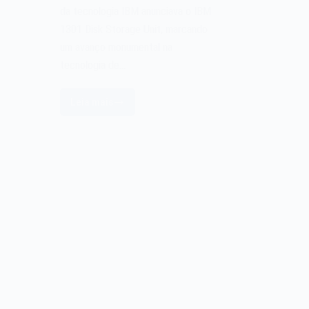
da tecnologia IBM anunciava o IBM
1301 Disk Storage Unit, marcando
um avanço monumental na
tecnologia de…
Leia mais
O
IBM
1301
Disk
Storage
Unit
de
1961