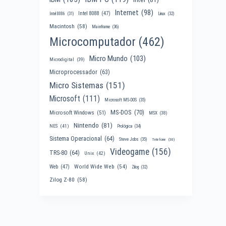
Internet
(98)
Intel 8088
(47)
Intel 8086
(31)
Linux
(32)
Macintosh
(58)
Mainframe
(36)
Microcomputador
(462)
Micro Mundo
(103)
Microdigital
(39)
Microprocessador
(63)
Micro Sistemas
(151)
Microsoft
(111)
Microsoft MS-DOS
(35)
MS-DOS
(70)
Microsoft Windows
(51)
MSX
(38)
Nintendo
(81)
NES
(41)
Prológica
(34)
Sistema Operacional
(64)
Steve Jobs
(35)
Telefone
(30)
Videogame
(156)
TRS-80
(64)
Unix
(42)
World Wide Web
(54)
Web
(47)
Zilog
(32)
Zilog Z-80
(58)