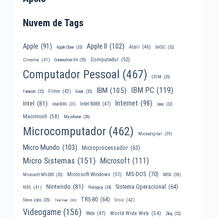
Nuvem de Tags
Apple II
(102)
Apple
(91)
Atari
(46)
Apple Clone
(33)
BASIC
(32)
Computador
(52)
Cinema
(41)
Commodore 64
(35)
Computador Pessoal
(467)
CP/M
(35)
IBM PC
(119)
IBM
(105)
Filme
(43)
Famicom
(32)
Geek
(35)
Internet
(98)
Intel
(81)
Intel 8088
(47)
Intel 8086
(31)
Linux
(32)
Macintosh
(58)
Mainframe
(36)
Microcomputador
(462)
Microdigital
(39)
Micro Mundo
(103)
Microprocessador
(63)
Micro Sistemas
(151)
Microsoft
(111)
MS-DOS
(70)
Microsoft Windows
(51)
MSX
(38)
Microsoft MS-DOS
(35)
Nintendo
(81)
Sistema Operacional
(64)
NES
(41)
Prológica
(34)
TRS-80
(64)
Unix
(42)
Steve Jobs
(35)
Telefone
(30)
Videogame
(156)
World Wide Web
(54)
Web
(47)
Zilog
(32)