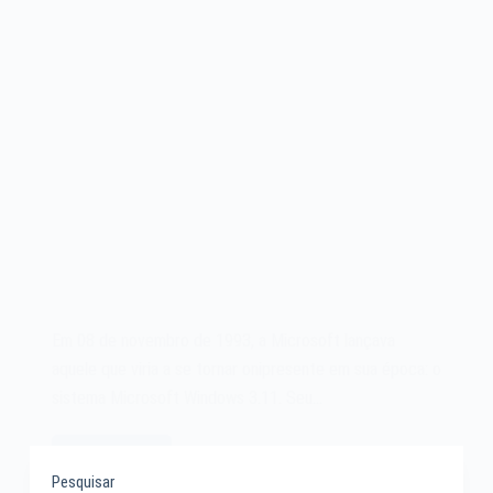
Em 08 de novembro de 1993, a Microsoft lançava
aquele que viria a se tornar onipresente em sua época: o
sistema Microsoft Windows 3.11. Seu…
Leia mais
O
Pesquisar