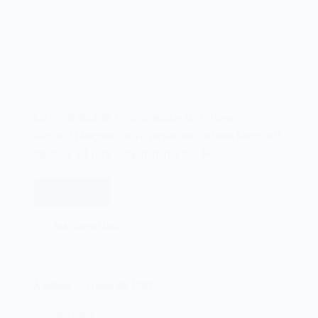
Em 06 de abril de 1992, a gigante do software
Microsoft lançava a nova versão seu sistema Microsoft
Windows 3.1 para computadores tipo PC. A…
Leia mais
O
sistema
UM COMENTÁRIO
Microsoft
Windows
3.1
de
A Adobe Systems de 1982
1992
26/12/2022