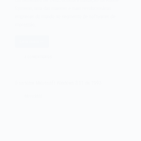
Em dezembro de 1982, ocorria a fundação da Adobe
Systems, uma das maiores e mais revolucionárias
empresas do mundo no segmento de softwares de
impressão,…
Leia mais
A
Adobe
2 COMENTÁRIOS
Systems
de
1982
O sistema Microsoft Windows 3.11 de 1993
08/11/2022