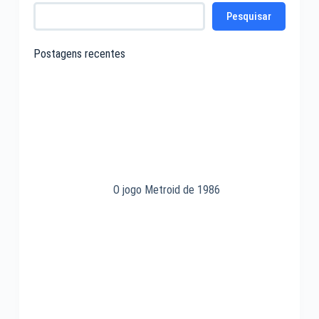
sistema
Pesquisar
Microsoft
Windows
3.11
Postagens recentes
de
1993
O jogo Metroid de 1986