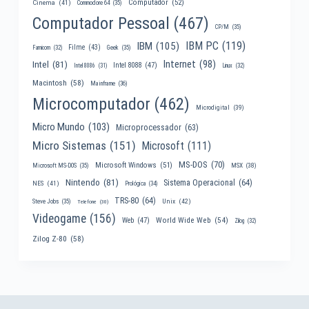
Computador
(52)
Cinema
(41)
Commodore 64
(35)
Computador Pessoal
(467)
CP/M
(35)
IBM PC
(119)
IBM
(105)
Filme
(43)
Famicom
(32)
Geek
(35)
Internet
(98)
Intel
(81)
Intel 8088
(47)
Intel 8086
(31)
Linux
(32)
Macintosh
(58)
Mainframe
(36)
Microcomputador
(462)
Microdigital
(39)
Micro Mundo
(103)
Microprocessador
(63)
Micro Sistemas
(151)
Microsoft
(111)
MS-DOS
(70)
Microsoft Windows
(51)
MSX
(38)
Microsoft MS-DOS
(35)
Nintendo
(81)
Sistema Operacional
(64)
NES
(41)
Prológica
(34)
TRS-80
(64)
Unix
(42)
Steve Jobs
(35)
Telefone
(30)
Videogame
(156)
World Wide Web
(54)
Web
(47)
Zilog
(32)
Zilog Z-80
(58)