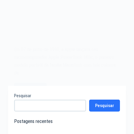
Em 07 de junho de 1993, a Apple lançava seu
microcomputador Apple PowerBook 180c, o primeiro
modelo portátil da família Macintosh com tela coloriza
de…
Leia mais
O
Pesquisar
microcomputador
Pesquisar
Apple
PowerBook
180c
Postagens recentes
de