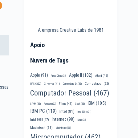
A empresa Creative Labs de 1981
Apoio
Nuvem de Tags
?
Apple II
(102)
Apple
(91)
Atari
(46)
Apple Clone
(33)
Computador
(52)
Cinema
(41)
BASIC
(32)
Commodore 64
(35)
ossas
Computador Pessoal
(467)
IBM
(105)
Filme
(43)
CP/M
(35)
Famicom
(32)
Geek
(35)
IBM PC
(119)
Intel
(81)
Intel 8086
(31)
Internet
(98)
Intel 8088
(47)
Linux
(32)
Macintosh
(58)
Mainframe
(36)
Microcomputador
(462)