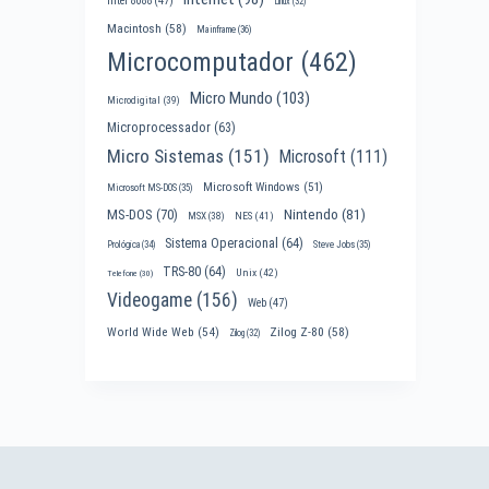
Intel 8088
(47)
Linux
(32)
Macintosh
(58)
Mainframe
(36)
Microcomputador
(462)
Micro Mundo
(103)
Microdigital
(39)
Microprocessador
(63)
Micro Sistemas
(151)
Microsoft
(111)
Microsoft Windows
(51)
Microsoft MS-DOS
(35)
Nintendo
(81)
MS-DOS
(70)
MSX
(38)
NES
(41)
Sistema Operacional
(64)
Prológica
(34)
Steve Jobs
(35)
TRS-80
(64)
Unix
(42)
Telefone
(30)
Videogame
(156)
Web
(47)
World Wide Web
(54)
Zilog Z-80
(58)
Zilog
(32)