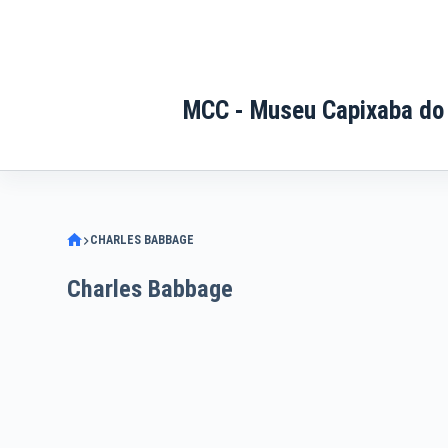
Pular
para
o
conteúdo
MCC - Museu Capixaba do
CHARLES BABBAGE
Charles Babbage