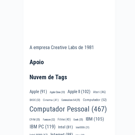
A empresa Creative Labs de 1981
Apoio
Nuvem de Tags
Apple II
(102)
Apple
(91)
Atari
(46)
Apple Clone
(33)
Computador
(52)
Cinema
(41)
BASIC
(32)
Commodore 64
(35)
Computador Pessoal
(467)
IBM
(105)
Filme
(43)
CP/M
(35)
Famicom
(32)
Geek
(35)
IBM PC
(119)
Intel
(81)
Intel 8086
(31)
Internet
(98)