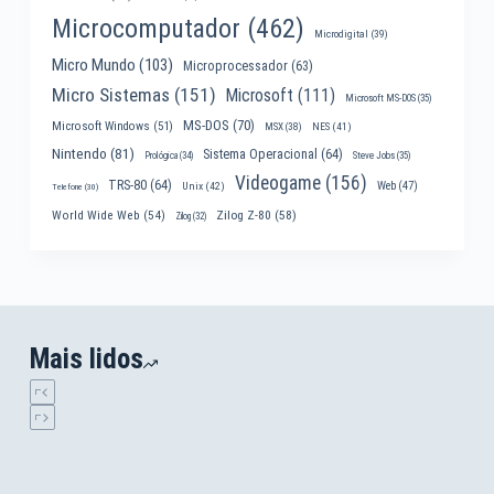
Microcomputador
(462)
Microdigital
(39)
Micro Mundo
(103)
Microprocessador
(63)
Micro Sistemas
(151)
Microsoft
(111)
Microsoft MS-DOS
(35)
MS-DOS
(70)
Microsoft Windows
(51)
MSX
(38)
NES
(41)
Nintendo
(81)
Sistema Operacional
(64)
Prológica
(34)
Steve Jobs
(35)
Videogame
(156)
TRS-80
(64)
Web
(47)
Unix
(42)
Telefone
(30)
World Wide Web
(54)
Zilog Z-80
(58)
Zilog
(32)
Mais lidos