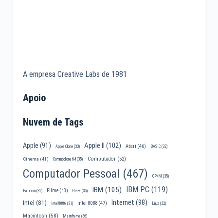
A empresa Creative Labs de 1981
Apoio
Nuvem de Tags
Apple II
(102)
Apple
(91)
Atari
(46)
Apple Clone
(33)
BASIC
(32)
Computador
(52)
Cinema
(41)
Commodore 64
(35)
Computador Pessoal
(467)
CP/M
(35)
IBM PC
(119)
IBM
(105)
Filme
(43)
Famicom
(32)
Geek
(35)
Internet
(98)
Intel
(81)
Intel 8088
(47)
Intel 8086
(31)
Linux
(32)
Macintosh
(58)
Mainframe
(36)